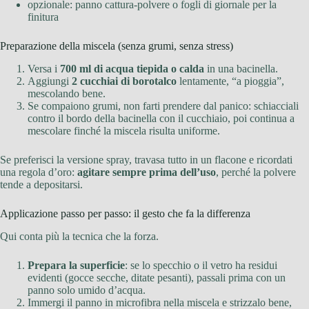
opzionale: panno cattura-polvere o fogli di giornale per la
finitura
Preparazione della miscela (senza grumi, senza stress)
Versa i
700 ml di acqua tiepida o calda
in una bacinella.
Aggiungi
2 cucchiai di borotalco
lentamente, “a pioggia”,
mescolando bene.
Se compaiono grumi, non farti prendere dal panico: schiacciali
contro il bordo della bacinella con il cucchiaio, poi continua a
mescolare finché la miscela risulta uniforme.
Se preferisci la versione spray, travasa tutto in un flacone e ricordati
una regola d’oro:
agitare sempre prima dell’uso
, perché la polvere
tende a depositarsi.
Applicazione passo per passo: il gesto che fa la differenza
Qui conta più la tecnica che la forza.
Prepara la superficie
: se lo specchio o il vetro ha residui
evidenti (gocce secche, ditate pesanti), passali prima con un
panno solo umido d’acqua.
Immergi il panno in microfibra nella miscela e strizzalo bene,