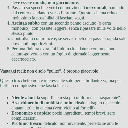
deve essere
umido, non gocciolante
.
Passalo su specchi e vetri con movimenti
orizzontali
, partendo
dal centro e andando verso l’esterno. Questo schema riduce
moltissimo la possibilità di lasciare segni.
Asciuga subito
con un secondo panno asciutto (o carta
monouso), con passate leggere, senza ripassare mille volte nello
stesso punto.
Controlla in controluce e, se serve, ripeti una passata rapida solo
dove noti imperfezioni.
Per una finitura extra, fai l’ultima lucidatura con un panno
cattura-polvere o con un foglio di giornale leggermente
accartocciato.
Vantaggi reali: non è solo “pulito”, è proprio piacevole
Questo trucchetto non è interessante solo per la brillantezza, ma per
l’effetto complessivo che lascia in casa.
Niente aloni
: la superficie resta più uniforme e “trasparente”.
Assorbimento di umidità e unto
: ideale in bagno (specchio
appannato) e in cucina (vetri vicino ai fornelli).
Economico e rapido
: pochi ingredienti, tempi brevi, zero
complicazioni.
Profumo fresco
: delicato, non invadente, perfetto se ami le