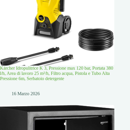
Kärcher Idropulitrice K 3, Pressione max 120 bar, Portata 380
l/h, Area di lavoro 25 m²/h, Filtro acqua, Pistola e Tubo Alta
Pressione 6m, Serbatoio detergente
16 Marzo 2026