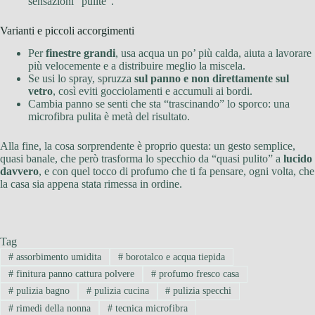
sensazioni “pulite”.
Varianti e piccoli accorgimenti
Per
finestre grandi
, usa acqua un po’ più calda, aiuta a lavorare
più velocemente e a distribuire meglio la miscela.
Se usi lo spray, spruzza
sul panno e non direttamente sul
vetro
, così eviti gocciolamenti e accumuli ai bordi.
Cambia panno se senti che sta “trascinando” lo sporco: una
microfibra pulita è metà del risultato.
Alla fine, la cosa sorprendente è proprio questa: un gesto semplice,
quasi banale, che però trasforma lo specchio da “quasi pulito” a
lucido
davvero
, e con quel tocco di profumo che ti fa pensare, ogni volta, che
la casa sia appena stata rimessa in ordine.
Tag
#
assorbimento umidita
#
borotalco e acqua tiepida
#
finitura panno cattura polvere
#
profumo fresco casa
#
pulizia bagno
#
pulizia cucina
#
pulizia specchi
#
rimedi della nonna
#
tecnica microfibra