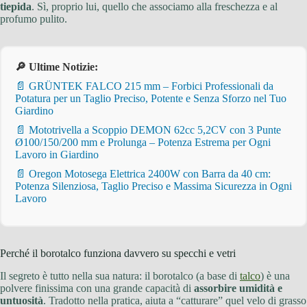
tiepida
. Sì, proprio lui, quello che associamo alla freschezza e al
profumo pulito.
🔎 Ultime Notizie:
📄 GRÜNTEK FALCO 215 mm – Forbici Professionali da
Potatura per un Taglio Preciso, Potente e Senza Sforzo nel Tuo
Giardino
📄 Mototrivella a Scoppio DEMON 62cc 5,2CV con 3 Punte
Ø100/150/200 mm e Prolunga – Potenza Estrema per Ogni
Lavoro in Giardino
📄 Oregon Motosega Elettrica 2400W con Barra da 40 cm:
Potenza Silenziosa, Taglio Preciso e Massima Sicurezza in Ogni
Lavoro
Perché il borotalco funziona davvero su specchi e vetri
Il segreto è tutto nella sua natura: il borotalco (a base di
talco
) è una
polvere finissima con una grande capacità di
assorbire umidità e
untuosità
. Tradotto nella pratica, aiuta a “catturare” quel velo di grasso