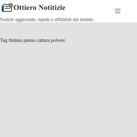
Salta
al
contenuto
Notizie aggiornate, rapide e affidabili dal mondo
Tag
finitura panno cattura polvere
Consigli e Trucchi per la casa
Borotalco per lucidare gli specchi e profumare la
casa: prova questo formidabile trucchetto