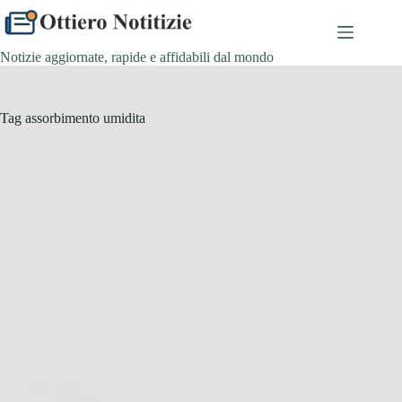
Salta
al
contenuto
Notizie aggiornate, rapide e affidabili dal mondo
Tag
assorbimento umidita
Consigli e Trucchi per la casa
Borotalco per lucidare gli specchi e profumare la
casa: prova questo formidabile trucchetto