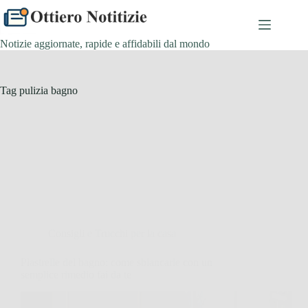
Salta
al
contenuto
Notizie aggiornate, rapide e affidabili dal mondo
Tag
pulizia bagno
Consigli e Trucchi per la casa
Piastrelle del bagno: come sbiancarle con un
semplice rimedio fai da te