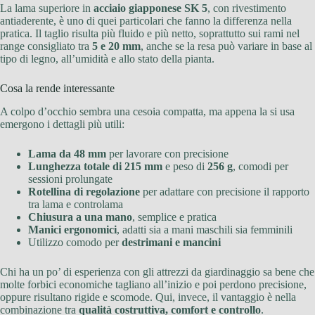
La lama superiore in
acciaio giapponese SK 5
, con rivestimento
antiaderente, è uno di quei particolari che fanno la differenza nella
pratica. Il taglio risulta più fluido e più netto, soprattutto sui rami nel
range consigliato tra
5 e 20 mm
, anche se la resa può variare in base al
tipo di legno, all’umidità e allo stato della pianta.
Cosa la rende interessante
A colpo d’occhio sembra una cesoia compatta, ma appena la si usa
emergono i dettagli più utili:
Lama da 48 mm
per lavorare con precisione
Lunghezza totale di 215 mm
e peso di
256 g
, comodi per
sessioni prolungate
Rotellina di regolazione
per adattare con precisione il rapporto
tra lama e controlama
Chiusura a una mano
, semplice e pratica
Manici ergonomici
, adatti sia a mani maschili sia femminili
Utilizzo comodo per
destrimani e mancini
Chi ha un po’ di esperienza con gli attrezzi da giardinaggio sa bene che
molte forbici economiche tagliano all’inizio e poi perdono precisione,
oppure risultano rigide e scomode. Qui, invece, il vantaggio è nella
combinazione tra
qualità costruttiva, comfort e controllo
.