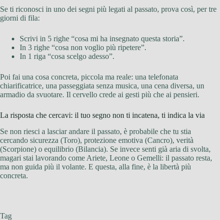
Se ti riconosci in uno dei segni più legati al passato, prova così, per tre
giorni di fila:
Scrivi in 5 righe “cosa mi ha insegnato questa storia”.
In 3 righe “cosa non voglio più ripetere”.
In 1 riga “cosa scelgo adesso”.
Poi fai una cosa concreta, piccola ma reale: una telefonata
chiarificatrice, una passeggiata senza musica, una cena diversa, un
armadio da svuotare. Il cervello crede ai gesti più che ai pensieri.
La risposta che cercavi: il tuo segno non ti incatena, ti indica la via
Se non riesci a lasciar andare il passato, è probabile che tu stia
cercando sicurezza (Toro), protezione emotiva (Cancro), verità
(Scorpione) o equilibrio (Bilancia). Se invece senti già aria di svolta,
magari stai lavorando come Ariete, Leone o Gemelli: il passato resta,
ma non guida più il volante. E questa, alla fine, è la libertà più
concreta.
Tag