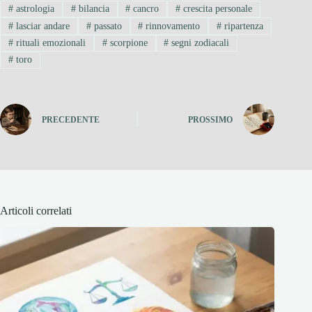
#
astrologia
#
bilancia
#
cancro
#
crescita personale
#
lasciar andare
#
passato
#
rinnovamento
#
ripartenza
#
rituali emozionali
#
scorpione
#
segni zodiacali
#
toro
PRECEDENTE
PROSSIMO
Articoli correlati