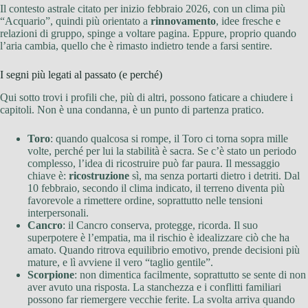
Il contesto astrale citato per inizio febbraio 2026, con un clima più
“Acquario”, quindi più orientato a
rinnovamento
, idee fresche e
relazioni di gruppo, spinge a voltare pagina. Eppure, proprio quando
l’aria cambia, quello che è rimasto indietro tende a farsi sentire.
I segni più legati al passato (e perché)
Qui sotto trovi i profili che, più di altri, possono faticare a chiudere i
capitoli. Non è una condanna, è un punto di partenza pratico.
Toro
: quando qualcosa si rompe, il Toro ci torna sopra mille
volte, perché per lui la stabilità è sacra. Se c’è stato un periodo
complesso, l’idea di ricostruire può far paura. Il messaggio
chiave è:
ricostruzione
sì, ma senza portarti dietro i detriti. Dal
10 febbraio, secondo il clima indicato, il terreno diventa più
favorevole a rimettere ordine, soprattutto nelle tensioni
interpersonali.
Cancro
: il Cancro conserva, protegge, ricorda. Il suo
superpotere è l’empatia, ma il rischio è idealizzare ciò che ha
amato. Quando ritrova equilibrio emotivo, prende decisioni più
mature, e lì avviene il vero “taglio gentile”.
Scorpione
: non dimentica facilmente, soprattutto se sente di non
aver avuto una risposta. La stanchezza e i conflitti familiari
possono far riemergere vecchie ferite. La svolta arriva quando