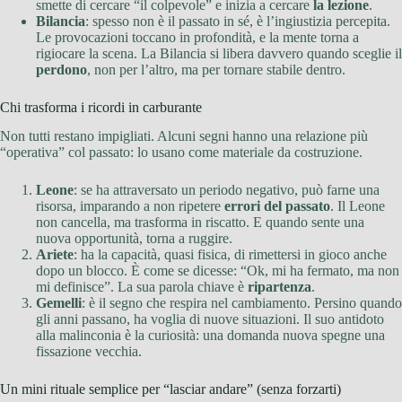
smette di cercare “il colpevole” e inizia a cercare
la lezione
.
Bilancia
: spesso non è il passato in sé, è l’ingiustizia percepita.
Le provocazioni toccano in profondità, e la mente torna a
rigiocare la scena. La Bilancia si libera davvero quando sceglie il
perdono
, non per l’altro, ma per tornare stabile dentro.
Chi trasforma i ricordi in carburante
Non tutti restano impigliati. Alcuni segni hanno una relazione più
“operativa” col passato: lo usano come materiale da costruzione.
Leone
: se ha attraversato un periodo negativo, può farne una
risorsa, imparando a non ripetere
errori del passato
. Il Leone
non cancella, ma trasforma in riscatto. E quando sente una
nuova opportunità, torna a ruggire.
Ariete
: ha la capacità, quasi fisica, di rimettersi in gioco anche
dopo un blocco. È come se dicesse: “Ok, mi ha fermato, ma non
mi definisce”. La sua parola chiave è
ripartenza
.
Gemelli
: è il segno che respira nel cambiamento. Persino quando
gli anni passano, ha voglia di nuove situazioni. Il suo antidoto
alla malinconia è la curiosità: una domanda nuova spegne una
fissazione vecchia.
Un mini rituale semplice per “lasciar andare” (senza forzarti)