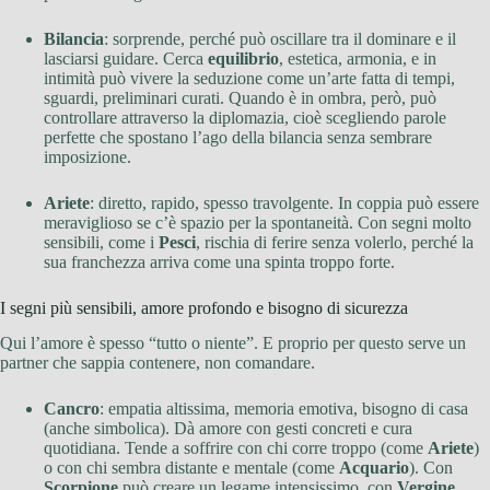
Bilancia
: sorprende, perché può oscillare tra il dominare e il
lasciarsi guidare. Cerca
equilibrio
, estetica, armonia, e in
intimità può vivere la seduzione come un’arte fatta di tempi,
sguardi, preliminari curati. Quando è in ombra, però, può
controllare attraverso la diplomazia, cioè scegliendo parole
perfette che spostano l’ago della bilancia senza sembrare
imposizione.
Ariete
: diretto, rapido, spesso travolgente. In coppia può essere
meraviglioso se c’è spazio per la spontaneità. Con segni molto
sensibili, come i
Pesci
, rischia di ferire senza volerlo, perché la
sua franchezza arriva come una spinta troppo forte.
I segni più sensibili, amore profondo e bisogno di sicurezza
Qui l’amore è spesso “tutto o niente”. E proprio per questo serve un
partner che sappia contenere, non comandare.
Cancro
: empatia altissima, memoria emotiva, bisogno di casa
(anche simbolica). Dà amore con gesti concreti e cura
quotidiana. Tende a soffrire con chi corre troppo (come
Ariete
)
o con chi sembra distante e mentale (come
Acquario
). Con
Scorpione
può creare un legame intensissimo, con
Vergine