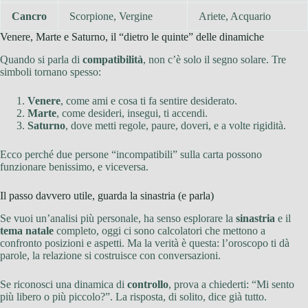
Cancro
Scorpione, Vergine
Ariete, Acquario
Venere, Marte e Saturno, il “dietro le quinte” delle dinamiche
Quando si parla di
compatibilità
, non c’è solo il segno solare. Tre
simboli tornano spesso:
Venere
, come ami e cosa ti fa sentire desiderato.
Marte
, come desideri, insegui, ti accendi.
Saturno
, dove metti regole, paure, doveri, e a volte rigidità.
Ecco perché due persone “incompatibili” sulla carta possono
funzionare benissimo, e viceversa.
Il passo davvero utile, guarda la sinastria (e parla)
Se vuoi un’analisi più personale, ha senso esplorare la
sinastria
e il
tema natale
completo, oggi ci sono calcolatori che mettono a
confronto posizioni e aspetti. Ma la verità è questa: l’oroscopo ti dà
parole, la relazione si costruisce con conversazioni.
Se riconosci una dinamica di
controllo
, prova a chiederti: “Mi sento
più libero o più piccolo?”. La risposta, di solito, dice già tutto.