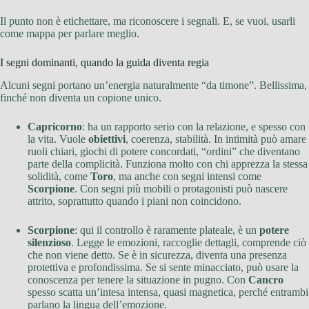
Il punto non è etichettare, ma riconoscere i segnali. E, se vuoi, usarli
come mappa per parlare meglio.
I segni dominanti, quando la guida diventa regia
Alcuni segni portano un’energia naturalmente “da timone”. Bellissima,
finché non diventa un copione unico.
Capricorno
: ha un rapporto serio con la relazione, e spesso con
la vita. Vuole
obiettivi
, coerenza, stabilità. In intimità può amare
ruoli chiari, giochi di potere concordati, “ordini” che diventano
parte della complicità. Funziona molto con chi apprezza la stessa
solidità, come
Toro
, ma anche con segni intensi come
Scorpione
. Con segni più mobili o protagonisti può nascere
attrito, soprattutto quando i piani non coincidono.
Scorpione
: qui il controllo è raramente plateale, è un
potere
silenzioso
. Legge le emozioni, raccoglie dettagli, comprende ciò
che non viene detto. Se è in sicurezza, diventa una presenza
protettiva e profondissima. Se si sente minacciato, può usare la
conoscenza per tenere la situazione in pugno. Con
Cancro
spesso scatta un’intesa intensa, quasi magnetica, perché entrambi
parlano la lingua dell’emozione.