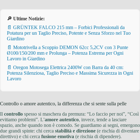
🔎 Ultime Notizie:
📄 GRÜNTEK FALCO 215 mm – Forbici Professionali da
Potatura per un Taglio Preciso, Potente e Senza Sforzo nel Tuo
Giardino
📄 Mototrivella a Scoppio DEMON 62cc 5,2CV con 3 Punte
Ø100/150/200 mm e Prolunga – Potenza Estrema per Ogni
Lavoro in Giardino
📄 Oregon Motosega Elettrica 2400W con Barra da 40 cm:
Potenza Silenziosa, Taglio Preciso e Massima Sicurezza in Ogni
Lavoro
Controllo o amore autentico, la differenza che si sente sulla pelle
Il
controllo
spesso si maschera da premura: “Lo faccio per noi”, “Così
evitiamo problemi”. L’
amore autentico
, invece, tende a lasciare
spazio, anche quando non è comodo. Se guardiamo ai segni, emergono
due grandi spinte: chi cerca
stabilità e direzione
(e rischia di diventare
direttivo) e chi cerca
fusione emotiva
(e rischia di dipendere).