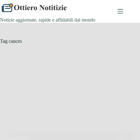
Salta
al
contenuto
Notizie aggiornate, rapide e affidabili dal mondo
Tag
cancro
Oroscopo
I segni più lunatici: chi cambia umore nel giro di
pochi minuti