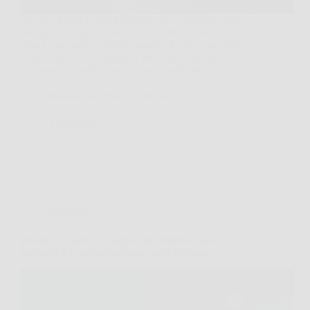
Ci sono giorni in cui ti sembra che l’universo abbia
un’agenda segreta contro di te: perdi l’autobus,
sbagli una mail, e proprio quando ti rilassi succede
l’imprevisto. Ecco perché l’idea dei “segni più
sfortunati” ci cattura subito, non tanto per…
Redazione Ottiero Notitizie
4 Febbraio 2026
Oroscopo
Perché il Cancro è il segno più emotivo dello
zodiaco? Le ragioni spiegate dagli astrologi