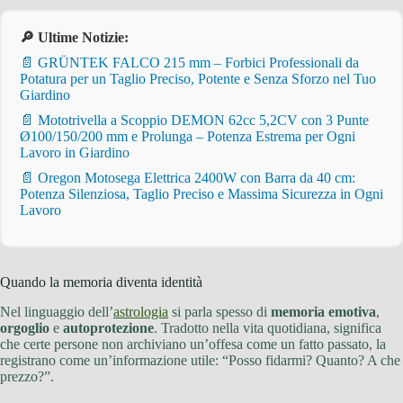
🔎 Ultime Notizie:
📄 GRÜNTEK FALCO 215 mm – Forbici Professionali da
Potatura per un Taglio Preciso, Potente e Senza Sforzo nel Tuo
Giardino
📄 Mototrivella a Scoppio DEMON 62cc 5,2CV con 3 Punte
Ø100/150/200 mm e Prolunga – Potenza Estrema per Ogni
Lavoro in Giardino
📄 Oregon Motosega Elettrica 2400W con Barra da 40 cm:
Potenza Silenziosa, Taglio Preciso e Massima Sicurezza in Ogni
Lavoro
Quando la memoria diventa identità
Nel linguaggio dell’
astrologia
si parla spesso di
memoria emotiva
,
orgoglio
e
autoprotezione
. Tradotto nella vita quotidiana, significa
che certe persone non archiviano un’offesa come un fatto passato, la
registrano come un’informazione utile: “Posso fidarmi? Quanto? A che
prezzo?”.