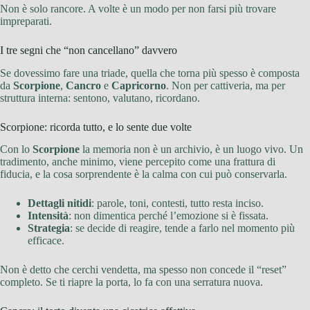
Non è solo rancore. A volte è un modo per non farsi più trovare
impreparati.
I tre segni che “non cancellano” davvero
Se dovessimo fare una triade, quella che torna più spesso è composta
da
Scorpione
,
Cancro
e
Capricorno
. Non per cattiveria, ma per
struttura interna: sentono, valutano, ricordano.
Scorpione: ricorda tutto, e lo sente due volte
Con lo
Scorpione
la memoria non è un archivio, è un luogo vivo. Un
tradimento, anche minimo, viene percepito come una frattura di
fiducia, e la cosa sorprendente è la calma con cui può conservarla.
Dettagli nitidi
: parole, toni, contesti, tutto resta inciso.
Intensità
: non dimentica perché l’emozione si è fissata.
Strategia
: se decide di reagire, tende a farlo nel momento più
efficace.
Non è detto che cerchi vendetta, ma spesso non concede il “reset”
completo. Se ti riapre la porta, lo fa con una serratura nuova.