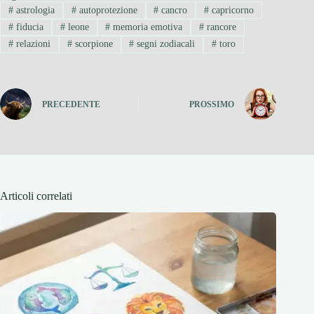
#
astrologia
#
autoprotezione
#
cancro
#
capricorno
#
fiducia
#
leone
#
memoria emotiva
#
rancore
#
relazioni
#
scorpione
#
segni zodiacali
#
toro
PRECEDENTE
PROSSIMO
Articoli correlati