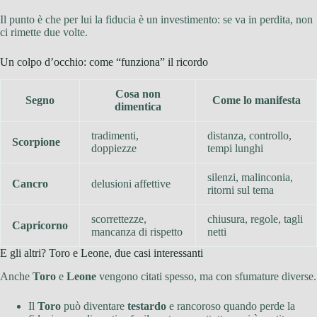
Il punto è che per lui la fiducia è un investimento: se va in perdita, non
ci rimette due volte.
Un colpo d’occhio: come “funziona” il ricordo
Cosa non
Segno
Come lo manifesta
dimentica
tradimenti,
distanza, controllo,
Scorpione
doppiezze
tempi lunghi
silenzi, malinconia,
Cancro
delusioni affettive
ritorni sul tema
scorrettezze,
chiusura, regole, tagli
Capricorno
mancanza di rispetto
netti
E gli altri? Toro e Leone, due casi interessanti
Anche
Toro
e
Leone
vengono citati spesso, ma con sfumature diverse.
Il
Toro
può diventare
testardo
e rancoroso quando perde la