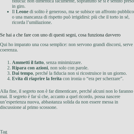
fiducia: non dimentica facilmente, soprattutto se si è sentito preso
in giro.
Il
Leone
di solito è generoso, ma se subisce un affronto pubblico
o una mancanza di rispetto può irrigidirsi: più che il torto in sé,
ricorda l’umiliazione.
Se hai a che fare con uno di questi segni, cosa funziona davvero
Qui ho imparato una cosa semplice: non servono grandi discorsi, serve
coerenza.
Ammetti il fatto
, senza minimizzare.
Ripara con azioni
, non solo con parole.
Dai tempo
, perché la fiducia non si ricostruisce in un giorno.
Evita di riaprire la ferita
con ironia o “era per scherzare”.
Alla fine, il segreto non è far dimenticare, perché alcuni non lo faranno
mai. Il segreto è far sì che, accanto a quel ricordo, possa nascere
un’esperienza nuova, abbastanza solida da non essere messa in
discussione al primo scossone.
Tag