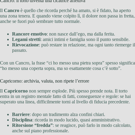
Cancro: il torto diventa una cicatrice affettiva
Il
Cancro
è quello che ricorda perché ha amato, si è fidato, ha aperto
una zona tenera. E quando viene colpito lì, il dolore non passa in fretta,
anche se fuori può sembrare tutto normale.
Rancore emotivo
: non nasce dall’ego, ma dalla ferita.
Legami stretti
: amici intimi e famiglia sono il punto sensibile.
Rievocazione
: può restare in relazione, ma ogni tanto riemerge il
passato.
Con un Cancro, la frase “ci ho messo una pietra sopra” spesso significa
“ho messo una coperta sopra, ma so esattamente cosa c’è sotto”.
Capricorno: archivia, valuta, non ripete l’errore
Il
Capricorno
non sempre esplode. Più spesso prende nota. Il torto
entra in un registro mentale fatto di fatti, conseguenze e regole: se hai
superato una linea, difficilmente torni al livello di fiducia precedente.
Barriere
: dopo un tradimento alza confini chiari.
Disciplina
: ricorda in modo lucido, quasi amministrativo.
Ritorsione “fredda”
: se reagisce, può farlo in modo calcolato,
anche sul piano professionale.