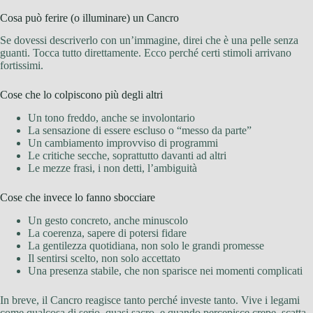
Cosa può ferire (o illuminare) un Cancro
Se dovessi descriverlo con un’immagine, direi che è una pelle senza
guanti. Tocca tutto direttamente. Ecco perché certi stimoli arrivano
fortissimi.
Cose che lo colpiscono più degli altri
Un tono freddo, anche se involontario
La sensazione di essere escluso o “messo da parte”
Un cambiamento improvviso di programmi
Le critiche secche, soprattutto davanti ad altri
Le mezze frasi, i non detti, l’ambiguità
Cose che invece lo fanno sbocciare
Un gesto concreto, anche minuscolo
La coerenza, sapere di potersi fidare
La gentilezza quotidiana, non solo le grandi promesse
Il sentirsi scelto, non solo accettato
Una presenza stabile, che non sparisce nei momenti complicati
In breve, il Cancro reagisce tanto perché investe tanto. Vive i legami
come qualcosa di serio, quasi sacro, e quando percepisce crepe, scatta