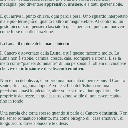
medaglia: può diventare
apprensivo
,
ansioso
, e a tratti ipersensibile.
E qui arriva il punto chiave, ogni parola pesa. Uno sguardo interpretato
male può ferire più di quanto l’altro immaginerebbe. Al contrario, un
gesto piccolo, un pensiero lasciato lì quasi per caso, può commuovere
come fosse una dichiarazione.
La Luna: il motore delle maree interiori
Il Cancro è governato dalla
Luna
, e già questo racconta molto. La
Luna non è stabile, cambia, cresce, cala, scompare e ritorna. E se la
metti come “pianeta dominante” di una personalità, ottieni un carattere
che vive di
intuizione
e di
saliscendi emotivo
.
Non è una debolezza, è proprio una modalità di percezione. Il Cancro
sente prima, ragiona dopo. A volte si fida dell’istinto con una
precisione quasi inquietante, altre volte si ritrova intrappolato nelle
proprie insicurezze, in quella sensazione sottile di non essere capito
fino in fondo.
Una parola che torna spesso quando si parla di Cancro è
intimità
. Non
nel senso romantico soltanto, ma come bisogno di “casa emotiva”, di
luogo sicuro dove abbassare le difese.