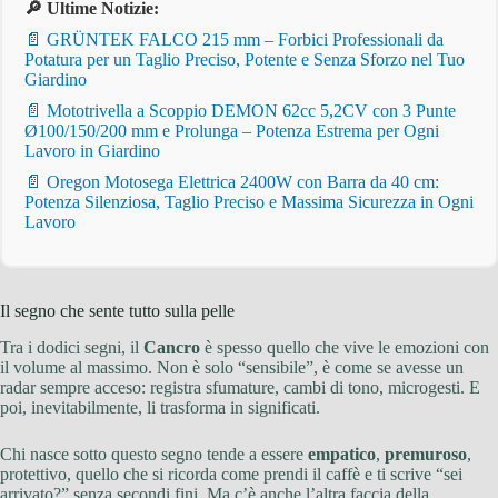
🔎 Ultime Notizie:
📄 GRÜNTEK FALCO 215 mm – Forbici Professionali da
Potatura per un Taglio Preciso, Potente e Senza Sforzo nel Tuo
Giardino
📄 Mototrivella a Scoppio DEMON 62cc 5,2CV con 3 Punte
Ø100/150/200 mm e Prolunga – Potenza Estrema per Ogni
Lavoro in Giardino
📄 Oregon Motosega Elettrica 2400W con Barra da 40 cm:
Potenza Silenziosa, Taglio Preciso e Massima Sicurezza in Ogni
Lavoro
Il segno che sente tutto sulla pelle
Tra i dodici segni, il
Cancro
è spesso quello che vive le emozioni con
il volume al massimo. Non è solo “sensibile”, è come se avesse un
radar sempre acceso: registra sfumature, cambi di tono, microgesti. E
poi, inevitabilmente, li trasforma in significati.
Chi nasce sotto questo segno tende a essere
empatico
,
premuroso
,
protettivo, quello che si ricorda come prendi il caffè e ti scrive “sei
arrivato?” senza secondi fini. Ma c’è anche l’altra faccia della