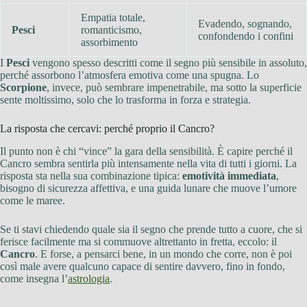
Empatia totale,
Evadendo, sognando,
Pesci
romanticismo,
confondendo i confini
assorbimento
I
Pesci
vengono spesso descritti come il segno più sensibile in assoluto,
perché assorbono l’atmosfera emotiva come una spugna. Lo
Scorpione
, invece, può sembrare impenetrabile, ma sotto la superficie
sente moltissimo, solo che lo trasforma in forza e strategia.
La risposta che cercavi: perché proprio il Cancro?
Il punto non è chi “vince” la gara della sensibilità. È capire perché il
Cancro sembra sentirla più intensamente nella vita di tutti i giorni. La
risposta sta nella sua combinazione tipica:
emotività immediata
,
bisogno di sicurezza affettiva, e una guida lunare che muove l’umore
come le maree.
Se ti stavi chiedendo quale sia il segno che prende tutto a cuore, che si
ferisce facilmente ma si commuove altrettanto in fretta, eccolo: il
Cancro
. E forse, a pensarci bene, in un mondo che corre, non è poi
così male avere qualcuno capace di sentire davvero, fino in fondo,
come insegna l’
astrologia
.