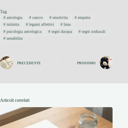
Tag
#
astrologia
#
cancro
#
emotivita
#
empatia
#
intimita
#
legami affettivi
#
luna
#
psicologia astrologica
#
segni dacqua
#
segni zodiacali
#
sensibilita
PRECEDENTE
PROSSIMO
Articoli correlati