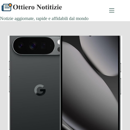
Salta
al
contenuto
Notizie aggiornate, rapide e affidabili dal mondo