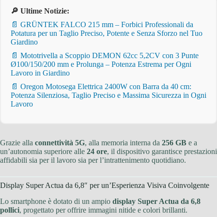
🔎 Ultime Notizie:
📄 GRÜNTEK FALCO 215 mm – Forbici Professionali da
Potatura per un Taglio Preciso, Potente e Senza Sforzo nel Tuo
Giardino
📄 Mototrivella a Scoppio DEMON 62cc 5,2CV con 3 Punte
Ø100/150/200 mm e Prolunga – Potenza Estrema per Ogni
Lavoro in Giardino
📄 Oregon Motosega Elettrica 2400W con Barra da 40 cm:
Potenza Silenziosa, Taglio Preciso e Massima Sicurezza in Ogni
Lavoro
Grazie alla
connettività 5G
, alla memoria interna da
256 GB
e a
un’autonomia superiore alle
24 ore
, il dispositivo garantisce prestazioni
affidabili sia per il lavoro sia per l’intrattenimento quotidiano.
Display Super Actua da 6,8″ per un’Esperienza Visiva Coinvolgente
Lo smartphone è dotato di un ampio
display Super Actua da 6,8
pollici
, progettato per offrire immagini nitide e colori brillanti.