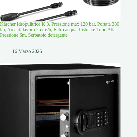
Kärcher Idropulitrice K 3, Pressione max 120 bar, Portata 380
l/h, Area di lavoro 25 m²/h, Filtro acqua, Pistola e Tubo Alta
Pressione 6m, Serbatoio detergente
16 Marzo 2026