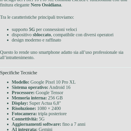
finitura elegante
Nero Ossidiana
.
Tra le caratteristiche principali troviamo:
supporto
5G
per connessioni veloci
dispositivo
sbloccato
, compatibile con diversi operatori
design moderno e raffinato
Questo lo rende uno smartphone adatto sia all’uso professionale sia
all’intrattenimento.
Specifiche Tecniche
Modello:
Google Pixel 10 Pro XL
Sistema operativo:
Android 16
Processore:
Google Tensor
Memoria interna:
256 GB
Display:
Super Actua 6,8″
Risoluzione:
1080 × 2400
Fotocamera:
tripla posteriore
Connettività:
5G
Aggiornamenti software:
fino a 7 anni
AI integrata:
Gemini