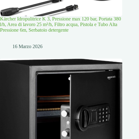
Kärcher Idropulitrice K 3, Pressione max 120 bar, Portata 380
l/h, Area di lavoro 25 m²/h, Filtro acqua, Pistola e Tubo Alta
Pressione 6m, Serbatoio detergente
16 Marzo 2026