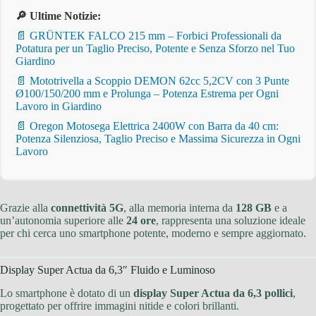
🔎 Ultime Notizie:
📄 GRÜNTEK FALCO 215 mm – Forbici Professionali da
Potatura per un Taglio Preciso, Potente e Senza Sforzo nel Tuo
Giardino
📄 Mototrivella a Scoppio DEMON 62cc 5,2CV con 3 Punte
Ø100/150/200 mm e Prolunga – Potenza Estrema per Ogni
Lavoro in Giardino
📄 Oregon Motosega Elettrica 2400W con Barra da 40 cm:
Potenza Silenziosa, Taglio Preciso e Massima Sicurezza in Ogni
Lavoro
Grazie alla
connettività 5G
, alla memoria interna da
128 GB
e a
un’autonomia superiore alle
24 ore
, rappresenta una soluzione ideale
per chi cerca uno smartphone potente, moderno e sempre aggiornato.
Display Super Actua da 6,3″ Fluido e Luminoso
Lo smartphone è dotato di un
display Super Actua da 6,3 pollici
,
progettato per offrire immagini nitide e colori brillanti.