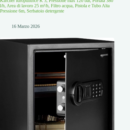
Kärcher Idropulitrice K 3, Pressione max 120 bar, Portata 380
l/h, Area di lavoro 25 m²/h, Filtro acqua, Pistola e Tubo Alta
Pressione 6m, Serbatoio detergente
16 Marzo 2026