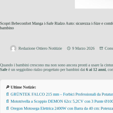
Scopri Bebeconfort Manga i-Safe Rialzo Auto: sicurezza i-Size e comfor
bambino
Redazione Ottiero Notitizie
9 Marzo 2026
Consi
Quando i bambini crescono ma non sono ancora pronti a usare la cintura
Safe
è un seggiolino rialzo progettato per bambini dai
6 ai 12 anni
, co
🔎 Ultime Notizie:
📄 GRÜNTEK FALCO 215 mm – Forbici Professionali da Potatura pe
📄 Mototrivella a Scoppio DEMON 62cc 5,2CV con 3 Punte Ø100/
📄 Oregon Motosega Elettrica 2400W con Barra da 40 cm: Potenza 