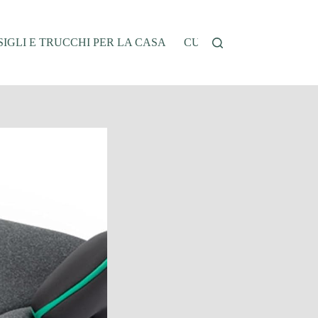
IGLI E TRUCCHI PER LA CASA
CUCINA E RICETTE
G