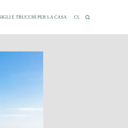
IGLI E TRUCCHI PER LA CASA
CUCINA E RICETTE
G