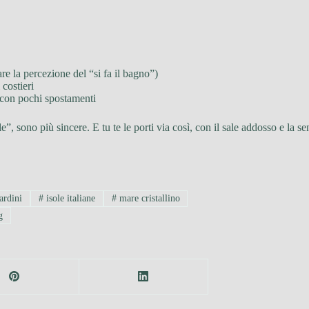
re la percezione del “si fa il bagno”)
costieri
 o con pochi spostamenti
e”, sono più sincere. E tu te le porti via così, con il sale addosso e la s
ardini
#
isole italiane
#
mare cristallino
g