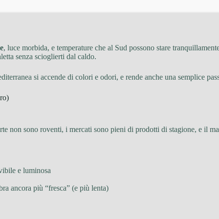
e
, luce morbida, e temperature che al Sud possono stare tranquillament
etta senza scioglierti dal caldo.
iterranea si accende di colori e odori, e rende anche una semplice pas
ro)
e non sono roventi, i mercati sono pieni di prodotti di stagione, e il mar
vibile e luminosa
a ancora più “fresca” (e più lenta)