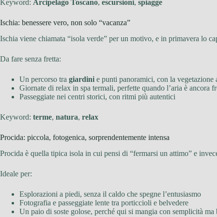
Keyword:
Arcipelago Toscano
,
escursioni
,
spiagge
Ischia: benessere vero, non solo “vacanza”
Ischia viene chiamata “isola verde” per un motivo, e in primavera lo cap
Da fare senza fretta:
Un percorso tra
giardini
e punti panoramici, con la vegetazione
Giornate di relax in spa termali, perfette quando l’aria è ancora fr
Passeggiate nei centri storici, con ritmi più autentici
Keyword:
terme
,
natura
,
relax
Procida: piccola, fotogenica, sorprendentemente intensa
Procida è quella tipica isola in cui pensi di “fermarsi un attimo” e invece
Ideale per:
Esplorazioni a piedi, senza il caldo che spegne l’entusiasmo
Fotografia e passeggiate lente tra porticcioli e belvedere
Un paio di soste golose, perché qui si mangia con semplicità ma