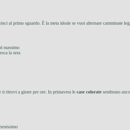
isci al primo sguardo. È la meta ideale se vuoi alternare camminate legg
 al massimo
esca la sera
 ti ritrovi a girare per ore. In primavera le
case colorate
sembrano ancora
 benissimo