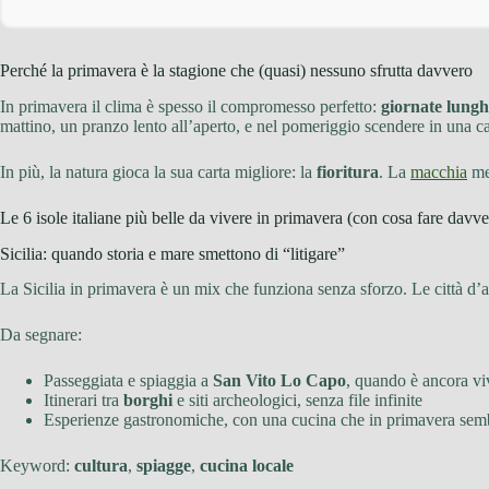
Perché la primavera è la stagione che (quasi) nessuno sfrutta davvero
In primavera il clima è spesso il compromesso perfetto:
giornate lungh
mattino, un pranzo lento all’aperto, e nel pomeriggio scendere in una cal
In più, la natura gioca la sua carta migliore: la
fioritura
. La
macchia
med
Le 6 isole italiane più belle da vivere in primavera (con cosa fare davve
Sicilia: quando storia e mare smettono di “litigare”
La Sicilia in primavera è un mix che funziona senza sforzo. Le città d’art
Da segnare:
Passeggiata e spiaggia a
San Vito Lo Capo
, quando è ancora vi
Itinerari tra
borghi
e siti archeologici, senza file infinite
Esperienze gastronomiche, con una cucina che in primavera sembr
Keyword:
cultura
,
spiagge
,
cucina locale