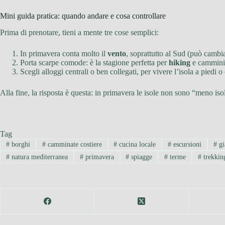
Mini guida pratica: quando andare e cosa controllare
Prima di prenotare, tieni a mente tre cose semplici:
In primavera conta molto il
vento
, soprattutto al Sud (può cambia
Porta scarpe comode: è la stagione perfetta per
hiking
e cammini 
Scegli alloggi centrali o ben collegati, per vivere l’isola a piedi
Alla fine, la risposta è questa: in primavera le isole non sono “meno isol
Tag
#
borghi
#
camminate costiere
#
cucina locale
#
escursioni
#
gi
#
natura mediterranea
#
primavera
#
spiagge
#
terme
#
trekkin