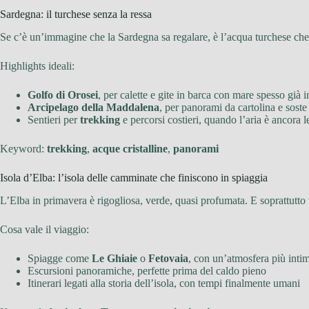
Sardegna: il turchese senza la ressa
Se c’è un’immagine che la Sardegna sa regalare, è l’acqua turchese che 
Highlights ideali:
Golfo di Orosei
, per calette e gite in barca con mare spesso già i
Arcipelago della Maddalena
, per panorami da cartolina e soste
Sentieri per
trekking
e percorsi costieri, quando l’aria è ancora 
Keyword:
trekking
,
acque cristalline
,
panorami
Isola d’Elba: l’isola delle camminate che finiscono in spiaggia
L’Elba in primavera è rigogliosa, verde, quasi profumata. E soprattutto t
Cosa vale il viaggio:
Spiagge come
Le Ghiaie
o
Fetovaia
, con un’atmosfera più inti
Escursioni panoramiche, perfette prima del caldo pieno
Itinerari legati alla storia dell’isola, con tempi finalmente umani