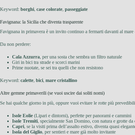
Keyword:
borghi
,
case colorate
,
passeggiate
Favignana: la Sicilia che diventa trasparente
Favignana in primavera è un invito continuo a fermarti davanti al mare e a 
Da non perdere:
Cala Azzurra
, per una sosta che sembra un filtro naturale
Giri in bici tra strade e scorci marini
Prime nuotate, se sei tra quelli che non resistono
Keyword:
calette
,
bici
,
mare cristallino
Altre gemme primaverili (se vuoi uscire dai soliti nomi)
Se hai qualche giorno in più, oppure vuoi evitare le rotte più prevedibil
Isole Eolie
(Lipari e dintorni), perfette per panorami e cammini
Isole Tremiti
, specialmente San Domino, con natura e grotte da 
Capri
, se la visiti prima dell’assalto estivo, diventa quasi elegant
Isola del Giglio
, per sentieri e mare già molto invitante