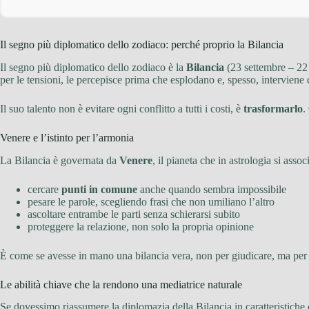
Il segno più diplomatico dello zodiaco: perché proprio la Bilancia
Il segno più diplomatico dello zodiaco è la
Bilancia
(23 settembre – 22 
per le tensioni, le percepisce prima che esplodano e, spesso, intervien
Il suo talento non è evitare ogni conflitto a tutti i costi, è
trasformarlo
.
Venere e l’istinto per l’armonia
La Bilancia è governata da
Venere
, il pianeta che in astrologia si asso
cercare
punti in comune
anche quando sembra impossibile
pesare le parole, scegliendo frasi che non umiliano l’altro
ascoltare entrambe le parti senza schierarsi subito
proteggere la relazione, non solo la propria opinione
È come se avesse in mano una bilancia vera, non per giudicare, ma per m
Le abilità chiave che la rendono una mediatrice naturale
Se dovessimo riassumere la diplomazia della Bilancia in caratteristiche c