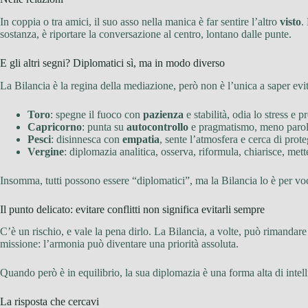
In coppia o tra amici, il suo asso nella manica è far sentire l’altro
visto
.
sostanza, è riportare la conversazione al centro, lontano dalle punte.
E gli altri segni? Diplomatici sì, ma in modo diverso
La Bilancia è la regina della mediazione, però non è l’unica a saper evita
Toro
: spegne il fuoco con
pazienza
e stabilità, odia lo stress e p
Capricorno
: punta su
autocontrollo
e pragmatismo, meno parole
Pesci
: disinnesca con
empatia
, sente l’atmosfera e cerca di prote
Vergine
: diplomazia analitica, osserva, riformula, chiarisce, met
Insomma, tutti possono essere “diplomatici”, ma la Bilancia lo è per vo
Il punto delicato: evitare conflitti non significa evitarli sempre
C’è un rischio, e vale la pena dirlo. La Bilancia, a volte, può rimanda
missione: l’armonia può diventare una priorità assoluta.
Quando però è in equilibrio, la sua diplomazia è una forma alta di intell
La risposta che cercavi