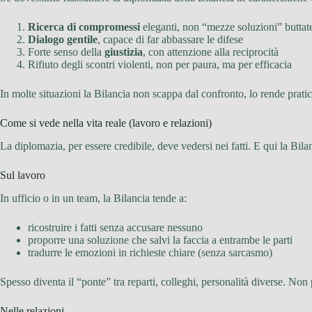
Ricerca di compromessi
eleganti, non “mezze soluzioni” buttate
Dialogo gentile
, capace di far abbassare le difese
Forte senso della
giustizia
, con attenzione alla reciprocità
Rifiuto degli scontri violenti, non per paura, ma per efficacia
In molte situazioni la Bilancia non scappa dal confronto, lo rende prati
Come si vede nella vita reale (lavoro e relazioni)
La diplomazia, per essere credibile, deve vedersi nei fatti. E qui la Bilan
Sul lavoro
In ufficio o in un team, la Bilancia tende a:
ricostruire i fatti senza accusare nessuno
proporre una soluzione che salvi la faccia a entrambe le parti
tradurre le emozioni in richieste chiare (senza sarcasmo)
Spesso diventa il “ponte” tra reparti, colleghi, personalità diverse. No
Nelle relazioni