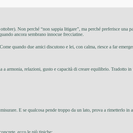
ottobre). Non perché “non sappia litigare”, ma perché preferisce una pac
e quando ancora sembrano innocue frecciatine.
 Come quando due amici discutono e lei, con calma, riesce a far emergere
cia a armonia, relazioni, gusto e capacità di creare equilibrio. Tradotto in
isurare. E se qualcosa pende troppo da un lato, prova a rimetterlo in a
oncrete, ecco le più tipiche: