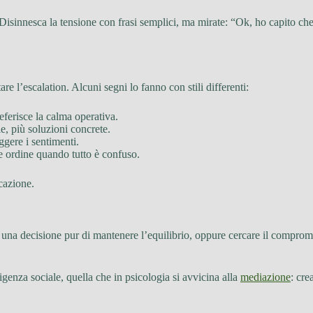
 Disinnesca la tensione con frasi semplici, ma mirate: “Ok, ho capito che 
re l’escalation. Alcuni segni lo fanno con stili differenti:
referisce la calma operativa.
, più soluzioni concrete.
ggere i sentimenti.
te ordine quando tutto è confuso.
cazione.
re una decisione pur di mantenere l’equilibrio, oppure cercare il compro
igenza sociale, quella che in psicologia si avvicina alla
mediazione
: cre