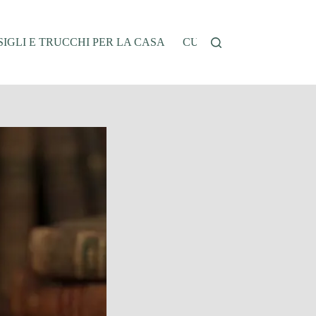
IGLI E TRUCCHI PER LA CASA
CUCINA E RICETTE
G