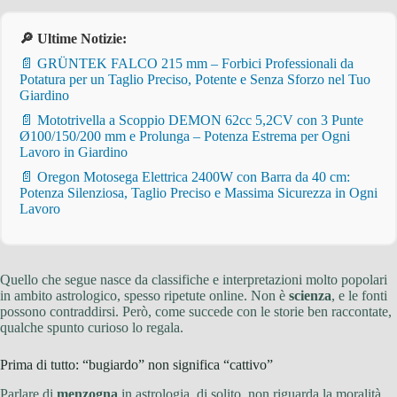
🔎 Ultime Notizie:
📄 GRÜNTEK FALCO 215 mm – Forbici Professionali da
Potatura per un Taglio Preciso, Potente e Senza Sforzo nel Tuo
Giardino
📄 Mototrivella a Scoppio DEMON 62cc 5,2CV con 3 Punte
Ø100/150/200 mm e Prolunga – Potenza Estrema per Ogni
Lavoro in Giardino
📄 Oregon Motosega Elettrica 2400W con Barra da 40 cm:
Potenza Silenziosa, Taglio Preciso e Massima Sicurezza in Ogni
Lavoro
Quello che segue nasce da classifiche e interpretazioni molto popolari
in ambito astrologico, spesso ripetute online. Non è
scienza
, e le fonti
possono contraddirsi. Però, come succede con le storie ben raccontate,
qualche spunto curioso lo regala.
Prima di tutto: “bugiardo” non significa “cattivo”
Parlare di
menzogna
in astrologia, di solito, non riguarda la moralità.