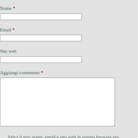
Nome
*
Email
*
Sito web
Aggiungi commento
*
Salva il mio nome, email e sito web in questo browser per