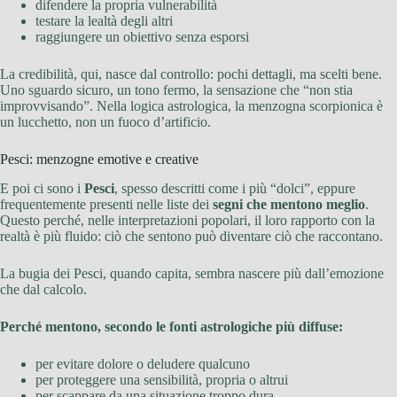
difendere la propria vulnerabilità
testare la lealtà degli altri
raggiungere un obiettivo senza esporsi
La credibilità, qui, nasce dal controllo: pochi dettagli, ma scelti bene.
Uno sguardo sicuro, un tono fermo, la sensazione che “non stia
improvvisando”. Nella logica astrologica, la menzogna scorpionica è
un lucchetto, non un fuoco d’artificio.
Pesci: menzogne emotive e creative
E poi ci sono i
Pesci
, spesso descritti come i più “dolci”, eppure
frequentemente presenti nelle liste dei
segni che mentono meglio
.
Questo perché, nelle interpretazioni popolari, il loro rapporto con la
realtà è più fluido: ciò che sentono può diventare ciò che raccontano.
La bugia dei Pesci, quando capita, sembra nascere più dall’emozione
che dal calcolo.
Perché mentono, secondo le fonti astrologiche più diffuse:
per evitare dolore o deludere qualcuno
per proteggere una sensibilità, propria o altrui
per scappare da una situazione troppo dura