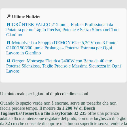
🔎 Ultime Notizie:
📄 GRÜNTEK FALCO 215 mm – Forbici Professionali da
Potatura per un Taglio Preciso, Potente e Senza Sforzo nel Tuo
Giardino
📄 Mototrivella a Scoppio DEMON 62cc 5,2CV con 3 Punte
Ø100/150/200 mm e Prolunga – Potenza Estrema per Ogni
Lavoro in Giardino
📄 Oregon Motosega Elettrica 2400W con Barra da 40 cm:
Potenza Silenziosa, Taglio Preciso e Massima Sicurezza in Ogni
Lavoro
Un aiuto reale per i giardini di piccole dimensioni
Quando lo spazio verde non è enorme, serve un tosaerba che non
faccia perdere tempo. Il motore da
1.200 W
di
Bosch
Tagliaerba/Tosaerba a filo EasyRotak 32-235
offre una potenza
adatta alla manutenzione regolare del prato, con una larghezza di taglio
da
32 cm
che consente di coprire una buona superficie senza rendere la