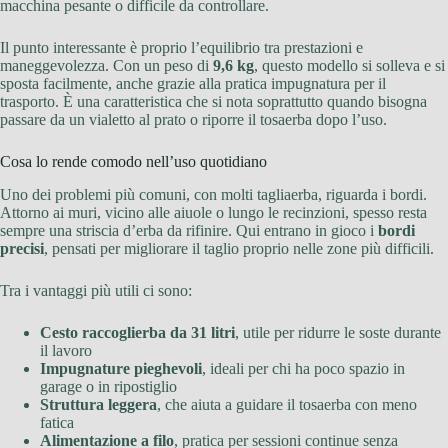
macchina pesante o difficile da controllare.
Il punto interessante è proprio l’equilibrio tra prestazioni e
maneggevolezza. Con un peso di
9,6 kg
, questo modello si solleva e si
sposta facilmente, anche grazie alla pratica impugnatura per il
trasporto. È una caratteristica che si nota soprattutto quando bisogna
passare da un vialetto al prato o riporre il tosaerba dopo l’uso.
Cosa lo rende comodo nell’uso quotidiano
Uno dei problemi più comuni, con molti tagliaerba, riguarda i bordi.
Attorno ai muri, vicino alle aiuole o lungo le recinzioni, spesso resta
sempre una striscia d’erba da rifinire. Qui entrano in gioco i
bordi
precisi
, pensati per migliorare il taglio proprio nelle zone più difficili.
Tra i vantaggi più utili ci sono:
Cesto raccoglierba da 31 litri
, utile per ridurre le soste durante
il lavoro
Impugnature pieghevoli
, ideali per chi ha poco spazio in
garage o in ripostiglio
Struttura leggera
, che aiuta a guidare il tosaerba con meno
fatica
Alimentazione a filo
, pratica per sessioni continue senza