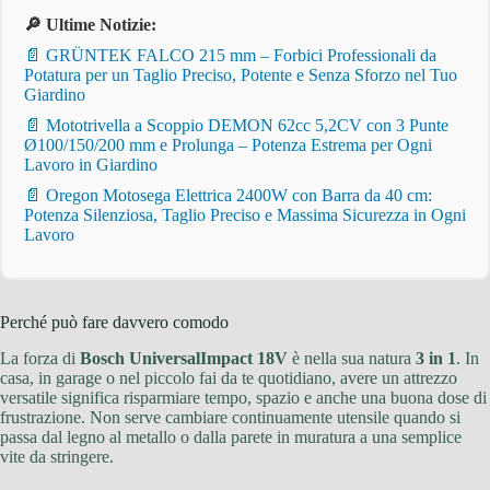
🔎 Ultime Notizie:
📄 GRÜNTEK FALCO 215 mm – Forbici Professionali da
Potatura per un Taglio Preciso, Potente e Senza Sforzo nel Tuo
Giardino
📄 Mototrivella a Scoppio DEMON 62cc 5,2CV con 3 Punte
Ø100/150/200 mm e Prolunga – Potenza Estrema per Ogni
Lavoro in Giardino
📄 Oregon Motosega Elettrica 2400W con Barra da 40 cm:
Potenza Silenziosa, Taglio Preciso e Massima Sicurezza in Ogni
Lavoro
Perché può fare davvero comodo
La forza di
Bosch UniversalImpact 18V
è nella sua natura
3 in 1
. In
casa, in garage o nel piccolo fai da te quotidiano, avere un attrezzo
versatile significa risparmiare tempo, spazio e anche una buona dose di
frustrazione. Non serve cambiare continuamente utensile quando si
passa dal legno al metallo o dalla parete in muratura a una semplice
vite da stringere.