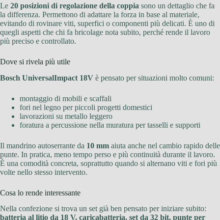
Le
20 posizioni di regolazione della coppia
sono un dettaglio che fa
la differenza. Permettono di adattare la forza in base al materiale,
evitando di rovinare viti, superfici o componenti più delicati. È uno di
quegli aspetti che chi fa bricolage nota subito, perché rende il lavoro
più preciso e controllato.
Dove si rivela più utile
Bosch UniversalImpact 18V
è pensato per situazioni molto comuni:
montaggio di mobili e scaffali
fori nel legno per piccoli progetti domestici
lavorazioni su metallo leggero
foratura a percussione nella muratura per tasselli e supporti
Il mandrino autoserrante da
10 mm
aiuta anche nel cambio rapido delle
punte. In pratica, meno tempo perso e più continuità durante il lavoro.
È una comodità concreta, soprattutto quando si alternano viti e fori più
volte nello stesso intervento.
Cosa lo rende interessante
Nella confezione si trova un set già ben pensato per iniziare subito:
batteria al litio da 18 V, caricabatteria, set da 32 bit, punte per