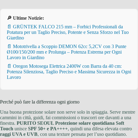
🔎 Ultime Notizie:
📄 GRÜNTEK FALCO 215 mm – Forbici Professionali da
Potatura per un Taglio Preciso, Potente e Senza Sforzo nel Tuo
Giardino
📄 Mototrivella a Scoppio DEMON 62cc 5,2CV con 3 Punte
Ø100/150/200 mm e Prolunga – Potenza Estrema per Ogni
Lavoro in Giardino
📄 Oregon Motosega Elettrica 2400W con Barra da 40 cm:
Potenza Silenziosa, Taglio Preciso e Massima Sicurezza in Ogni
Lavoro
Perché può fare la differenza ogni giorno
Una buona protezione solare non serve solo in spiaggia. Serve mentre
cammini in città, guidi, fai commissioni o trascorri ore davanti a una
finestra.
PURITO SEOUL Protezione solare quotidiana Soft
Touch
unisce
SPF 50+ e PA++++
, quindi una difesa elevata contro
raggi UVA e UVB
, con una texture pensata per l’uso quotidiano.