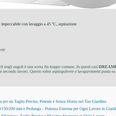
mpeccabile con lavaggio a 45 °C, aspirazione
erte
eli negli angoli è una scena fin troppo comune. In questi casi
DREAME A
 un secondo lavoro. Questo robot aspirapolvere e lavapavimenti punta su
r un Taglio Preciso, Potente e Senza Sforzo nel Tuo Giardino
150/200 mm e Prolunga – Potenza Estrema per Ogni Lavoro in Giard
Silenziosa, Taglio Preciso e Massima Sicurezza in Ogni Lavoro