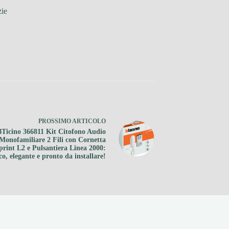
zie
PROSSIMO
ARTICOLO
BTicino 366811 Kit Citofono Audio
Monofamiliare 2 Fili con Cornetta
print L2 e Pulsantiera Linea 2000:
co, elegante e pronto da installare!