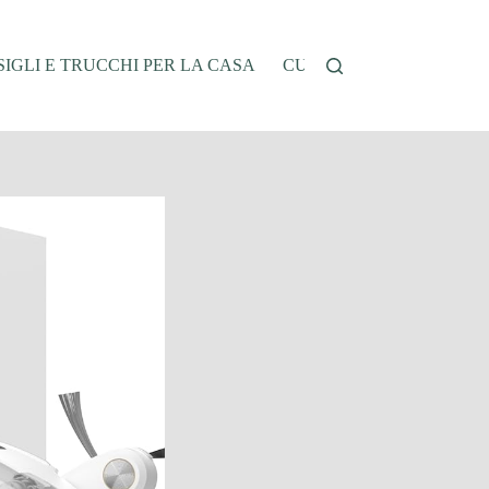
IGLI E TRUCCHI PER LA CASA
CUCINA E RICETTE
G