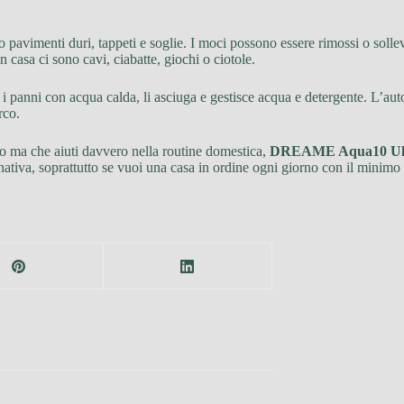
pavimenti duri, tappeti e soglie. I moci possono essere rimossi o sollevat
n casa ci sono cavi, ciabatte, giochi o ciotole.
 i panni con acqua calda, li asciuga e gestisce acqua e detergente. L’aut
rco.
to ma che aiuti davvero nella routine domestica,
DREAME Aqua10 Ult
ativa, soprattutto se vuoi una casa in ordine ogni giorno con il minimo 