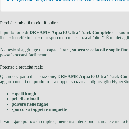
Perché cambia il modo di pulire
Il punto forte di
DREAME Aqua10 Ultra Track Complete
è il suo
m
il classico effetto “passo lo sporco da una stanza all’altra”. È un dettagli
A questo si aggiunge una capacità rara,
superare ostacoli e soglie fin
possa bloccarsi facilmente.
Potenza e praticità reale
Quando si parla di aspirazione,
DREAME Aqua10 Ultra Track Com
aggiornamenti del prodotto. La doppia spazzola antigroviglio HyperStre
capelli lunghi
peli di animali
polvere nelle fughe
sporco su tappeti e moquette
Il vantaggio pratico è semplice, meno manutenzione manuale e meno tem