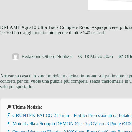
DREAME Aqua10 Ultra Track Complete Robot Aspirapolvere: pulizia i
19.500 Pa e aggiramento intelligente di oltre 240 ostacoli
Redazione Ottiero Notitizie
18 Marzo 2026
Off
Arrivare a casa e trovare briciole in cucina, impronte sul pavimento e p
concreta per chi vuole una pulizia più completa, senza trasformarla in
solo per spostarlo.
🔎 Ultime Notizie:
📄 GRÜNTEK FALCO 215 mm – Forbici Professionali da Potatura pe
📄 Mototrivella a Scoppio DEMON 62cc 5,2CV con 3 Punte Ø100/
📄 Oregon Motosega Elettrica 2400W con Barra da 40 cm: Potenza 