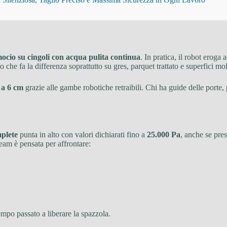
ocio su cingoli con acqua pulita continua
. In pratica, il robot eroga
o che fa la differenza soprattutto su gres, parquet trattato e superfici mol
o a 6 cm
grazie alle gambe robotiche retraibili. Chi ha guide delle porte, 
plete
punta in alto con valori dichiarati fino a
25.000 Pa
, anche se pres
am è pensata per affrontare:
po passato a liberare la spazzola.