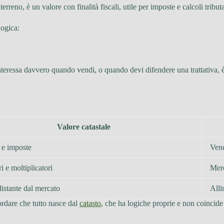
erreno, è un valore con finalità fiscali, utile per imposte e calcoli tributa
logica:
teressa davvero quando vendi, o quando devi difendere una trattativa, è
Valore catastale
à e imposte
Vend
i e moltiplicatori
Merc
istante dal mercato
Alli
cordare che tutto nasce dal
catasto
, che ha logiche proprie e non coincide