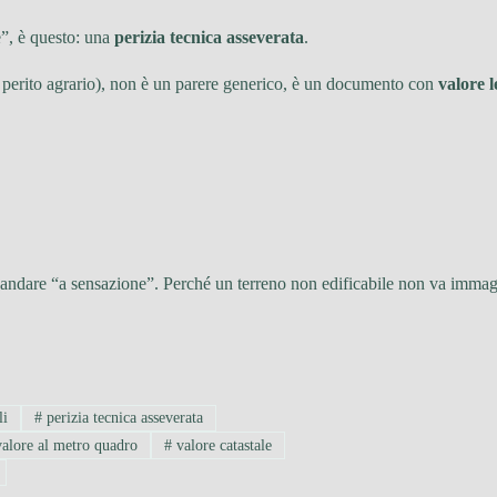
e”, è questo: una
perizia tecnica asseverata
.
 o perito agrario), non è un parere generico, è un documento con
valore l
za andare “a sensazione”. Perché un terreno non edificabile non va immag
li
#
perizia tecnica asseverata
alore al metro quadro
#
valore catastale