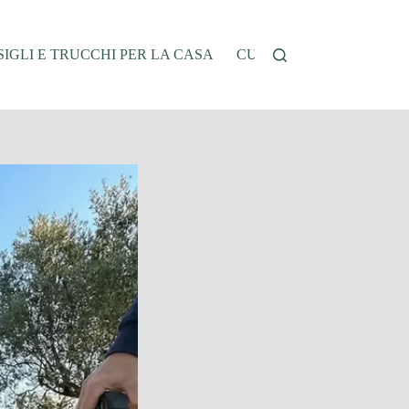
IGLI E TRUCCHI PER LA CASA
CUCINA E RICETTE
G