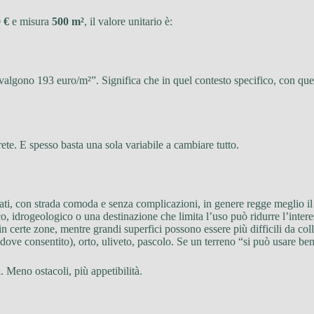
 €
e misura
500 m²
, il valore unitario è:
i valgono 193 euro/m²”. Significa che in quel contesto specifico, con quel
te. E spesso basta una sola variabile a cambiare tutto.
bitati, con strada comoda e senza complicazioni, in genere regge meglio il
o, idrogeologico o una destinazione che limita l’uso può ridurre l’interes
in certe zone, mentre grandi superfici possono essere più difficili da col
i (dove consentito), orto, uliveto, pascolo. Se un terreno “si può usare be
à
. Meno ostacoli, più appetibilità.