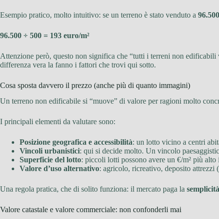
Esempio pratico, molto intuitivo: se un terreno è stato venduto a
96.500
96.500 ÷ 500 = 193 euro/m²
Attenzione però, questo non significa che “tutti i terreni non edificabil
differenza vera la fanno i fattori che trovi qui sotto.
Cosa sposta davvero il prezzo (anche più di quanto immagini)
Un terreno non edificabile si “muove” di valore per ragioni molto concre
I principali elementi da valutare sono:
Posizione geografica e accessibilità
: un lotto vicino a centri a
Vincoli urbanistici
: qui si decide molto. Un vincolo paesaggistic
Superficie del lotto
: piccoli lotti possono avere un €/m² più alto 
Valore d’uso alternativo
: agricolo, ricreativo, deposito attrezz
Una regola pratica, che di solito funziona: il mercato paga la
semplicit
Valore catastale e valore commerciale: non confonderli mai