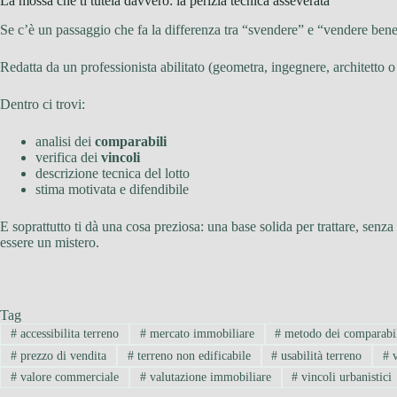
La mossa che ti tutela davvero: la perizia tecnica asseverata
Se c’è un passaggio che fa la differenza tra “svendere” e “vendere ben
Redatta da un professionista abilitato (geometra, ingegnere, architetto
Dentro ci trovi:
analisi dei
comparabili
verifica dei
vincoli
descrizione tecnica del lotto
stima motivata e difendibile
E soprattutto ti dà una cosa preziosa: una base solida per trattare, sen
essere un mistero.
Tag
#
accessibilita terreno
#
mercato immobiliare
#
metodo dei comparabi
#
prezzo di vendita
#
terreno non edificabile
#
usabilità terreno
#
v
#
valore commerciale
#
valutazione immobiliare
#
vincoli urbanistici