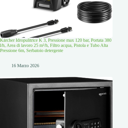
Kärcher Idropulitrice K 3, Pressione max 120 bar, Portata 380
l/h, Area di lavoro 25 m²/h, Filtro acqua, Pistola e Tubo Alta
Pressione 6m, Serbatoio detergente
16 Marzo 2026