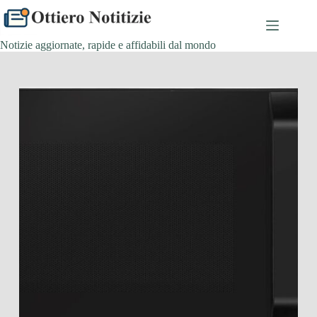
Salta
al
contenuto
Notizie aggiornate, rapide e affidabili dal mondo