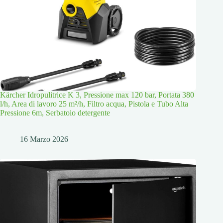
Kärcher Idropulitrice K 3, Pressione max 120 bar, Portata 380
l/h, Area di lavoro 25 m²/h, Filtro acqua, Pistola e Tubo Alta
Pressione 6m, Serbatoio detergente
16 Marzo 2026