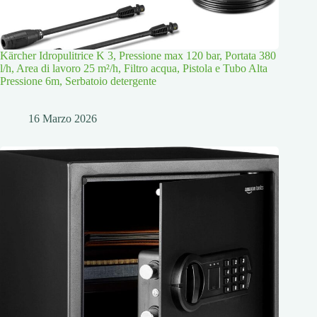
Kärcher Idropulitrice K 3, Pressione max 120 bar, Portata 380
l/h, Area di lavoro 25 m²/h, Filtro acqua, Pistola e Tubo Alta
Pressione 6m, Serbatoio detergente
16 Marzo 2026