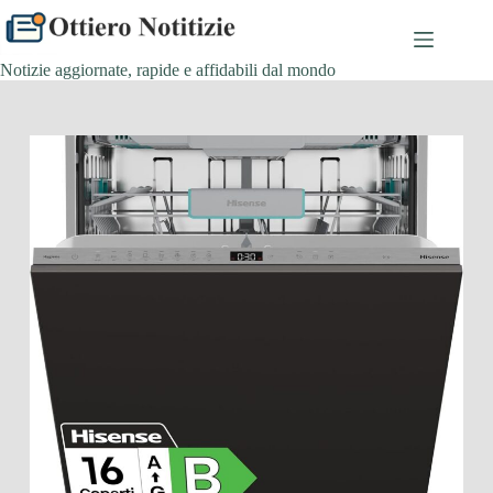
Salta
al
contenuto
Notizie aggiornate, rapide e affidabili dal mondo