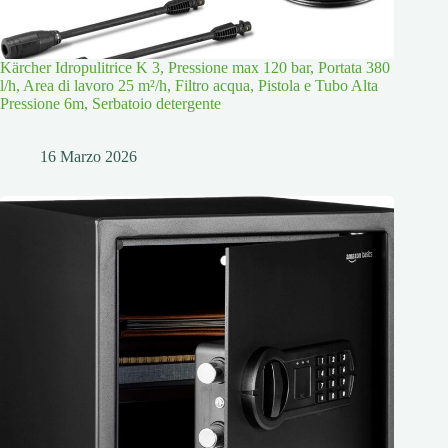
Kärcher Idropulitrice K 3, Pressione max 120 bar, Portata 380
l/h, Area di lavoro 25 m²/h, Filtro acqua, Pistola e Tubo Alta
Pressione 6m, Serbatoio detergente
16 Marzo 2026