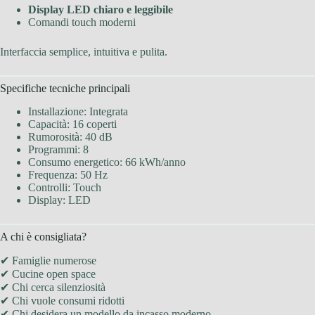
Display LED chiaro e leggibile
Comandi touch moderni
Interfaccia semplice, intuitiva e pulita.
Specifiche tecniche principali
Installazione: Integrata
Capacità: 16 coperti
Rumorosità: 40 dB
Programmi: 8
Consumo energetico: 66 kWh/anno
Frequenza: 50 Hz
Controlli: Touch
Display: LED
A chi è consigliata?
✔ Famiglie numerose
✔ Cucine open space
✔ Chi cerca silenziosità
✔ Chi vuole consumi ridotti
✔ Chi desidera un modello da incasso moderno