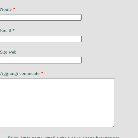
Nome
*
Email
*
Sito web
Aggiungi commento
*
Salva il mio nome, email e sito web in questo browser per