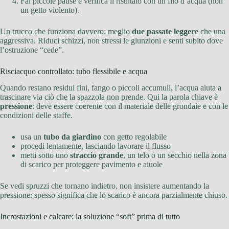
Fai piccole pause e verifica il risultato con un filo d’acqua (non
un getto violento).
Un trucco che funziona davvero: meglio
due passate leggere
che una
aggressiva. Riduci schizzi, non stressi le giunzioni e senti subito dove
l’ostruzione “cede”.
Risciacquo controllato: tubo flessibile e acqua
Quando restano residui fini, fango o piccoli accumuli, l’acqua aiuta a
trascinare via ciò che la spazzola non prende. Qui la parola chiave è
pressione
: deve essere coerente con il materiale delle grondaie e con le
condizioni delle staffe.
usa un
tubo da giardino
con getto regolabile
procedi lentamente, lasciando lavorare il flusso
metti sotto uno
straccio grande
, un telo o un secchio nella zona
di scarico per proteggere pavimento e aiuole
Se vedi spruzzi che tornano indietro, non insistere aumentando la
pressione: spesso significa che lo scarico è ancora parzialmente chiuso.
Incrostazioni e calcare: la soluzione “soft” prima di tutto