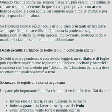
Quando l’acqua scorre ma sembra “frenata”, può esserci una patina di
calcare o sporco aderente. In questi casi, puoi provare con
aceto
bianco
diluito 1:1 con acqua, lasciandolo agire circa 30 minuti e poi
risciacquando con calma.
Se l’incrostazione è più tenace, esistono
disincrostanti anticalcare
acidi specifici per uso edilizio. Qui conta la prudenza: segui le
indicazioni in etichetta, evita miscele improvvisate, proteggi occhi e
mani, e risciacqua sempre in modo abbondante.
Detriti asciutti: soffiatore di foglie (solo in condizioni adatte)
Su tetti a bassa pendenza e con residui leggeri, un
soffiatore di foglie
può espellere rapidamente foglie e aghi. Indossa
occhiali protettivi
e
considera che è un metodo più “disordinato”: funziona bene, ma devi
accettare che qualcosa finirà a terra.
Sicurezza: le regole che non si negoziano
La parte più importante è quella che non si vede nelle foto “fai da te”:
lavora
solo da terra
, se la situazione lo permette
indossa
guanti da lavoro
e
scarpe antiscivolo
evita temporali, vento forte e pioggia intensa