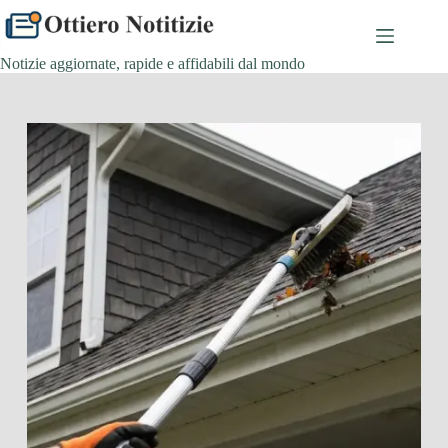
Salta
al
contenuto
Notizie aggiornate, rapide e affidabili dal mondo