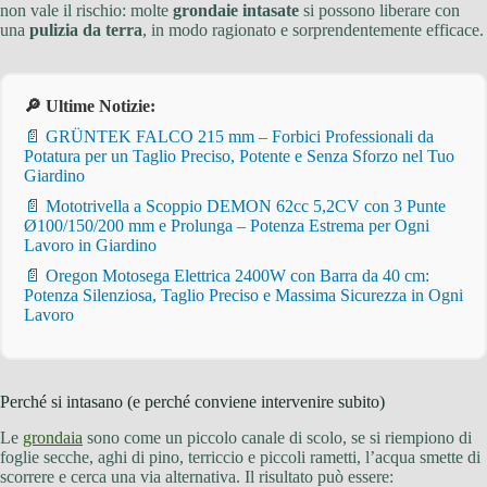
non vale il rischio: molte
grondaie intasate
si possono liberare con
una
pulizia da terra
, in modo ragionato e sorprendentemente efficace.
🔎 Ultime Notizie:
📄 GRÜNTEK FALCO 215 mm – Forbici Professionali da
Potatura per un Taglio Preciso, Potente e Senza Sforzo nel Tuo
Giardino
📄 Mototrivella a Scoppio DEMON 62cc 5,2CV con 3 Punte
Ø100/150/200 mm e Prolunga – Potenza Estrema per Ogni
Lavoro in Giardino
📄 Oregon Motosega Elettrica 2400W con Barra da 40 cm:
Potenza Silenziosa, Taglio Preciso e Massima Sicurezza in Ogni
Lavoro
Perché si intasano (e perché conviene intervenire subito)
Le
grondaia
sono come un piccolo canale di scolo, se si riempiono di
foglie secche, aghi di pino, terriccio e piccoli rametti, l’acqua smette di
scorrere e cerca una via alternativa. Il risultato può essere: