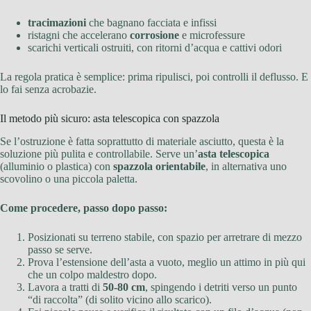
tracimazioni
che bagnano facciata e infissi
ristagni che accelerano
corrosione
e microfessure
scarichi verticali ostruiti, con ritorni d’acqua e cattivi odori
La regola pratica è semplice: prima ripulisci, poi controlli il deflusso. E
lo fai senza acrobazie.
Il metodo più sicuro: asta telescopica con spazzola
Se l’ostruzione è fatta soprattutto di materiale asciutto, questa è la
soluzione più pulita e controllabile. Serve un’
asta telescopica
(alluminio o plastica) con
spazzola orientabile
, in alternativa uno
scovolino o una piccola paletta.
Come procedere, passo dopo passo:
Posizionati su terreno stabile, con spazio per arretrare di mezzo
passo se serve.
Prova l’estensione dell’asta a vuoto, meglio un attimo in più qui
che un colpo maldestro dopo.
Lavora a tratti di
50-80 cm
, spingendo i detriti verso un punto
“di raccolta” (di solito vicino allo scarico).