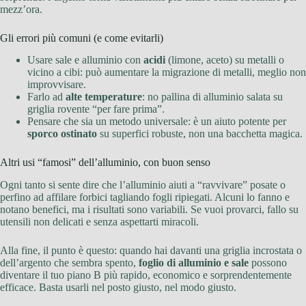
mezz’ora.
Gli errori più comuni (e come evitarli)
Usare sale e alluminio con
acidi
(limone, aceto) su metalli o
vicino a cibi: può aumentare la migrazione di metalli, meglio non
improvvisare.
Farlo ad
alte temperature
: no pallina di alluminio salata su
griglia rovente “per fare prima”.
Pensare che sia un metodo universale: è un aiuto potente per
sporco ostinato
su superfici robuste, non una bacchetta magica.
Altri usi “famosi” dell’alluminio, con buon senso
Ogni tanto si sente dire che l’alluminio aiuti a “ravvivare” posate o
perfino ad affilare forbici tagliando fogli ripiegati. Alcuni lo fanno e
notano benefici, ma i risultati sono variabili. Se vuoi provarci, fallo su
utensili non delicati e senza aspettarti miracoli.
Alla fine, il punto è questo: quando hai davanti una griglia incrostata o
dell’argento che sembra spento,
foglio di alluminio e sale
possono
diventare il tuo piano B più rapido, economico e sorprendentemente
efficace. Basta usarli nel posto giusto, nel modo giusto.