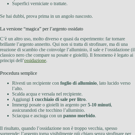
Superfici verniciate o trattate.
Se hai dubbi, prova prima in un angolo nascosto.
La versione “magica” per l’argento ossidato
C’è un altro uso, molto diverso e quasi da esperimento: far tornare
brillante l’argento annerito. Qui non si tratta di strofinare, ma di una
reazione di scambio che coinvolge l’alluminio, il sale e l’ossidazione (il
classico nero che compare su posate e gioielli). Il fenomeno è legato ai
principi dell’
ossidazione
.
Procedura semplice
Rivesti un recipiente con
foglio di alluminio
, lato lucido verso
l’alto.
Scalda acqua e versala nel recipiente.
Aggiungi
1 cucchiaio di sale per litro
.
Immergi posate o gioielli in argento per
5-10 minuti
,
assicurandoti che tocchino l’alluminio.
Sciacqua e asciuga con un
panno morbido
.
Il risultato, quando l’ossidazione non è troppo vecchia, spesso
sorprende: l’argento torna visibilmente più chiaro senza strofinare per