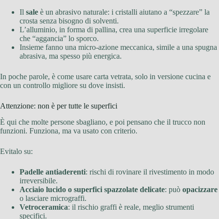
Il
sale
è un abrasivo naturale: i cristalli aiutano a “spezzare” la
crosta senza bisogno di solventi.
L’alluminio, in forma di pallina, crea una superficie irregolare
che “aggancia” lo sporco.
Insieme fanno una micro-azione meccanica, simile a una spugna
abrasiva, ma spesso più energica.
In poche parole, è come usare carta vetrata, solo in versione cucina e
con un controllo migliore su dove insisti.
Attenzione: non è per tutte le superfici
È qui che molte persone sbagliano, e poi pensano che il trucco non
funzioni. Funziona, ma va usato con criterio.
Evitalo su:
Padelle antiaderenti
: rischi di rovinare il rivestimento in modo
irreversibile.
Acciaio lucido o superfici spazzolate delicate
: può
opacizzare
o lasciare micrograffi.
Vetroceramica
: il rischio graffi è reale, meglio strumenti
specifici.