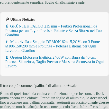
sorprendentemente semplice:
foglio di alluminio e sale
.
🔎 Ultime Notizie:
📄 GRÜNTEK FALCO 215 mm – Forbici Professionali da
Potatura per un Taglio Preciso, Potente e Senza Sforzo nel Tuo
Giardino
📄 Mototrivella a Scoppio DEMON 62cc 5,2CV con 3 Punte
Ø100/150/200 mm e Prolunga – Potenza Estrema per Ogni
Lavoro in Giardino
📄 Oregon Motosega Elettrica 2400W con Barra da 40 cm:
Potenza Silenziosa, Taglio Preciso e Massima Sicurezza in Ogni
Lavoro
Il trucco più comune: “pallina” di alluminio + sale
È uno di quei rimedi da cucina che funzionano perché sono… fisici,
prima ancora che chimici. Prendi un foglio di alluminio, lo
accartocci
fino a ottenere una pallina compatta, aggiungi un pizzico di
sale grosso
(o fine, se non hai altro) e lo usi come piccolo “scotch-brite” casalingo.