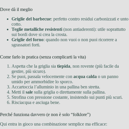
Dove dà il meglio
Griglie del barbecue
: perfetto contro residui carbonizzati e unto
cotto.
Teglie metalliche resistenti
(non antiaderenti): utile soprattutto
sui bordi dove si crea la crosta.
Griglie del forno
: quando non vuoi o non puoi ricorrere a
sgrassatori forti.
Come farlo in pratica (senza complicarti la vita)
Aspetta che la griglia sia
tiepida
, non rovente (più facile da
gestire, più sicuro).
Se puoi, passala velocemente con
acqua calda
o un panno
umido per ammorbidire lo sporco.
Accartoccia l’alluminio in una pallina ben stretta.
Metti il
sale
sulla griglia o direttamente sulla pallina.
Strofina con pressione costante, insistendo sui punti più scuri.
Risciacqua e asciuga bene.
Perché funziona davvero (e non è solo “folklore”)
Qui entra in gioco una combinazione semplice ma efficace: