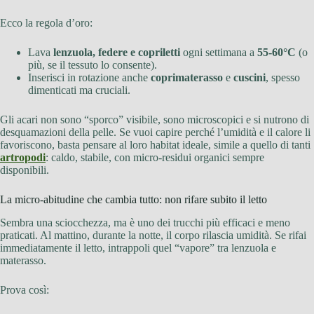
Ecco la regola d’oro:
Lava
lenzuola, federe e copriletti
ogni settimana a
55-60°C
(o
più, se il tessuto lo consente).
Inserisci in rotazione anche
coprimaterasso
e
cuscini
, spesso
dimenticati ma cruciali.
Gli acari non sono “sporco” visibile, sono microscopici e si nutrono di
desquamazioni della pelle. Se vuoi capire perché l’umidità e il calore li
favoriscono, basta pensare al loro habitat ideale, simile a quello di tanti
artropodi
: caldo, stabile, con micro-residui organici sempre
disponibili.
La micro-abitudine che cambia tutto: non rifare subito il letto
Sembra una sciocchezza, ma è uno dei trucchi più efficaci e meno
praticati. Al mattino, durante la notte, il corpo rilascia umidità. Se rifai
immediatamente il letto, intrappoli quel “vapore” tra lenzuola e
materasso.
Prova così: