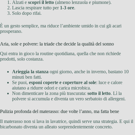
Alzati e
scopri il letto
(almeno lenzuola e piumone).
Lascia respirare tutto per
1-3 ore
.
Solo dopo rifai.
È un gesto semplice, ma riduce l’ambiente umido in cui gli acari
prosperano.
Aria, sole e polvere: la triade che decide la qualità del sonno
Qui entra in gioco la routine quotidiana, quella che non richiede
prodotti, solo costanza.
Arieggia la stanza
ogni giorno, anche in inverno, bastano 10
minuti ben fatti.
Se puoi,
esponi coperte e coperture al sole
: luce e calore
aiutano a ridurre odori e carica microbica.
Non dimenticare la zona più trascurata:
sotto il letto
. Lì la
polvere si accumula e diventa un vero serbatoio di allergeni.
Pulizia profonda del materasso: due volte l’anno, ma fatta bene
Il materasso non si lava in lavatrice, quindi serve una strategia. E qui il
bicarbonato diventa un alleato sorprendentemente concreto.