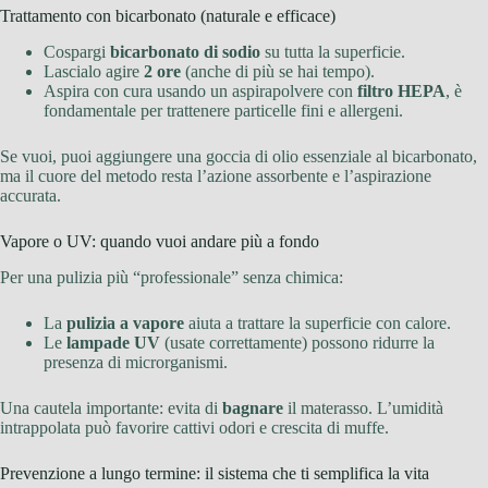
Trattamento con bicarbonato (naturale e efficace)
Cospargi
bicarbonato di sodio
su tutta la superficie.
Lascialo agire
2 ore
(anche di più se hai tempo).
Aspira con cura usando un aspirapolvere con
filtro HEPA
, è
fondamentale per trattenere particelle fini e allergeni.
Se vuoi, puoi aggiungere una goccia di olio essenziale al bicarbonato,
ma il cuore del metodo resta l’azione assorbente e l’aspirazione
accurata.
Vapore o UV: quando vuoi andare più a fondo
Per una pulizia più “professionale” senza chimica:
La
pulizia a vapore
aiuta a trattare la superficie con calore.
Le
lampade UV
(usate correttamente) possono ridurre la
presenza di microrganismi.
Una cautela importante: evita di
bagnare
il materasso. L’umidità
intrappolata può favorire cattivi odori e crescita di muffe.
Prevenzione a lungo termine: il sistema che ti semplifica la vita