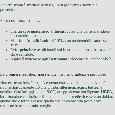
La vera svolta è smettere di inseguire il problema e iniziare a
prevenirlo.
Ecco cosa funziona davvero:
Usa un
coprimaterasso antiacaro
: crea una barriera e riduce
l’accumulo interno.
Mantieni l’
umidità sotto il 50%
, con un deumidificatore se
serve.
Evita
peluche
e tessili inutili sul letto, soprattutto se in casa c’è
chi è sensibile.
Aspira il materasso
ogni settimana
velocemente, anche solo 2
minuti per lato.
La promessa realistica: non sterilità, ma meno sintomi e più riposo
Non esiste un letto “sterile”, e nemmeno serve. Quello che vuoi è
ridurre drasticamente ciò che ti irrita:
allergeni
,
acari
,
batteri
e
umidità. Con lavaggi sopra i 60°C, arieggiamento intelligente,
HEPA
,
bicarbonato e controllo dell’umidità, il letto smette di essere un dubbio
quotidiano e torna a essere quello che dovrebbe: un posto dove
respirare bene e dormire meglio.