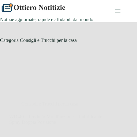
Salta
al
contenuto
Notizie aggiornate, rapide e affidabili dal mondo
Categoria
Consigli e Trucchi per la casa
Consigli e Trucchi per la casa
WD-40 – Prodotto Multifunzione – Lubrificante
Spray Doppia Posizione