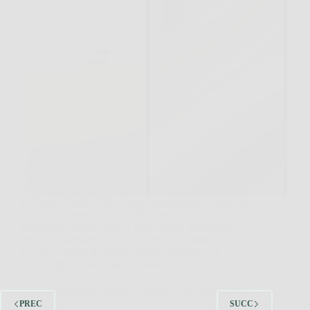
Il Google Pixel 10 Pro è uno smartphone Android di
fascia alta progettato per offrire prestazioni avanzate,
fotografia professionale e funzionalità intelligenti
grazie all’integrazione dell’intelligenza artificiale di
Google. Dotato di display Super Actua da 6,3
pollici, tripla fotocamera posteriore e…
Redazione Ottiero Notitizie
11 Marzo 2026
PREC
SUCC