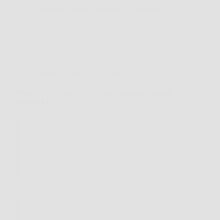
Redazione Ottiero Notitizie
12 Marzo 2026
Consigli e Trucchi per la casa
Midea MERT210FGE01 Frigo-congelatori doppia
porta 204 L