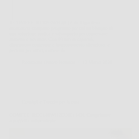
Il COMFEE’ RCD93WH2(E) è un frigorifero
monoporta compatto progettato per chi ha bisogno di
una soluzione pratica e salvaspazio per conservare
alimenti e bevande. Con 93 litri di capacità,
dimensioni contenute e funzionamento silenzioso, è
perfetto per uffici, camere da…
Redazione Ottiero Notitizie
12 Marzo 2026
Consigli e Trucchi per la casa
COMFEE’ RCC146WH2EU(E) 143L Congelatore
a pozzetto indipendente