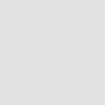
Consigli e Trucchi per la casa
COMFEE’ RCD93WH2(E) Frigorifero Monoporta
93L