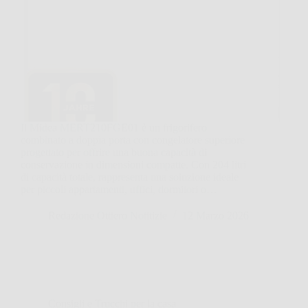
Il Midea MERT210FGE01 è un frigorifero
combinato a doppia porta con congelatore superiore
progettato per offrire una buona capacità di
conservazione in dimensioni compatte. Con 204 litri
di capacità totale, rappresenta una soluzione ideale
per piccoli appartamenti, uffici, dormitori o…
Redazione Ottiero Notitizie
12 Marzo 2026
Consigli e Trucchi per la casa