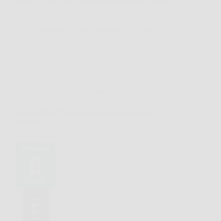
valvola a 360°, offre applicazione precisa o ampia in
un solo gesto. 🔧…
Redazione Ottiero Notitizie
13 Marzo 2026
Consigli e Trucchi per la casa
Hisense MCF95E Congelatore a Pozzo 95 L di
capacità