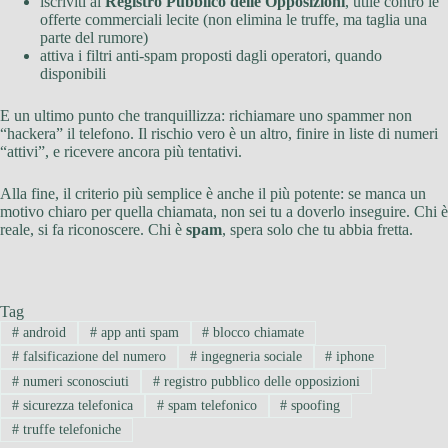
iscriviti al
Registro Pubblico delle Opposizioni
, utile contro le
offerte commerciali lecite (non elimina le truffe, ma taglia una
parte del rumore)
attiva i filtri anti-spam proposti dagli operatori, quando
disponibili
E un ultimo punto che tranquillizza: richiamare uno spammer non
“hackera” il telefono. Il rischio vero è un altro, finire in liste di numeri
“attivi”, e ricevere ancora più tentativi.
Alla fine, il criterio più semplice è anche il più potente: se manca un
motivo chiaro per quella chiamata, non sei tu a doverlo inseguire. Chi è
reale, si fa riconoscere. Chi è
spam
, spera solo che tu abbia fretta.
Tag
#
android
#
app anti spam
#
blocco chiamate
#
falsificazione del numero
#
ingegneria sociale
#
iphone
#
numeri sconosciuti
#
registro pubblico delle opposizioni
#
sicurezza telefonica
#
spam telefonico
#
spoofing
#
truffe telefoniche