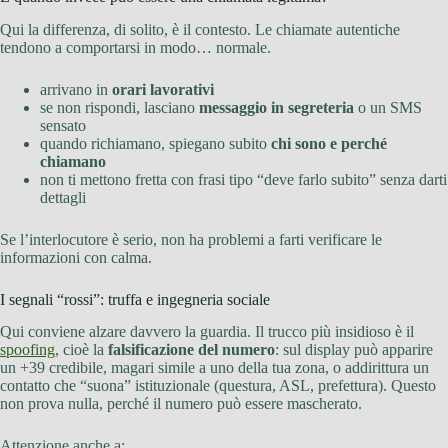
Qui la differenza, di solito, è il contesto. Le chiamate autentiche
tendono a comportarsi in modo… normale.
arrivano in
orari lavorativi
se non rispondi, lasciano
messaggio in segreteria
o un SMS
sensato
quando richiamano, spiegano subito
chi sono e perché
chiamano
non ti mettono fretta con frasi tipo “deve farlo subito” senza darti
dettagli
Se l’interlocutore è serio, non ha problemi a farti verificare le
informazioni con calma.
I segnali “rossi”: truffa e ingegneria sociale
Qui conviene alzare davvero la guardia. Il trucco più insidioso è il
spoofing
, cioè la
falsificazione del numero
: sul display può apparire
un +39 credibile, magari simile a uno della tua zona, o addirittura un
contatto che “suona” istituzionale (questura, ASL, prefettura). Questo
non prova nulla, perché il numero può essere mascherato.
Attenzione anche a: