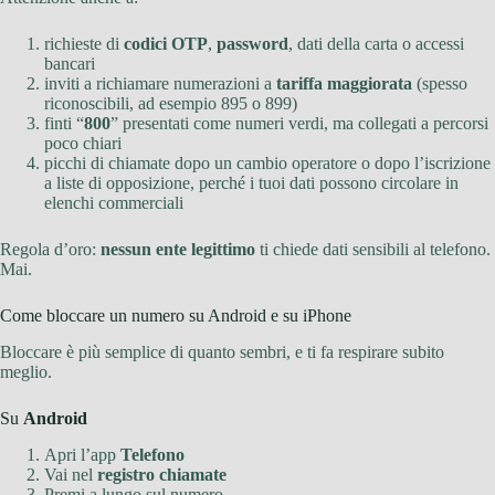
richieste di
codici OTP
,
password
, dati della carta o accessi
bancari
inviti a richiamare numerazioni a
tariffa maggiorata
(spesso
riconoscibili, ad esempio 895 o 899)
finti “
800
” presentati come numeri verdi, ma collegati a percorsi
poco chiari
picchi di chiamate dopo un cambio operatore o dopo l’iscrizione
a liste di opposizione, perché i tuoi dati possono circolare in
elenchi commerciali
Regola d’oro:
nessun ente legittimo
ti chiede dati sensibili al telefono.
Mai.
Come bloccare un numero su Android e su iPhone
Bloccare è più semplice di quanto sembri, e ti fa respirare subito
meglio.
Su
Android
Apri l’app
Telefono
Vai nel
registro chiamate
Premi a lungo sul numero