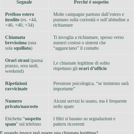
Segnale
Perché è sospetto
Prefisso estero
Molte campagne partono dall’estero e
insolito
(es. +44,
puntano sulla curiosità o sull’abitudine a
+46, +40, +34)
richiamare
Chiamata
Ti invoglia a richiamare, spesso verso
brevissima
(una
numeri costosi o sistemi che
sola
squillata
)
“agganciano” il contatto
Orari strani
(pausa
Le chiamate legittime di solito
pranzo, sera tardi,
rispettano gli
orari d’ufficio
weekend)
Ripetizioni
Pressione psicologica, “se insistono sarà
ravvicinate
importante”
Numero
Alcuni servizi lo usano, ma è frequente
privato/nascosto
nello spam
Etichetta “
sospetto
I filtri si basano su segnalazioni e
spam
” sul telefono
pattern ricorrenti
E quando invece può essere una chiamata legittima?