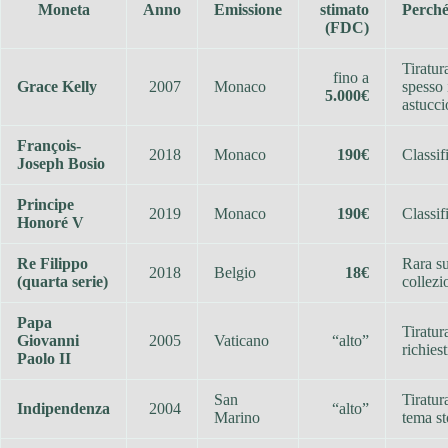
Moneta
Anno
Emissione
stimato
Perché
(FDC)
Tiratur
fino a
Grace Kelly
2007
Monaco
spesso 
5.000€
astucci
François-
2018
Monaco
190€
Classif
Joseph Bosio
Principe
2019
Monaco
190€
Classif
Honoré V
Re Filippo
Rara s
2018
Belgio
18€
(quarta serie)
collezi
Papa
Tiratur
Giovanni
2005
Vaticano
“alto”
richies
Paolo II
San
Tiratur
Indipendenza
2004
“alto”
Marino
tema st