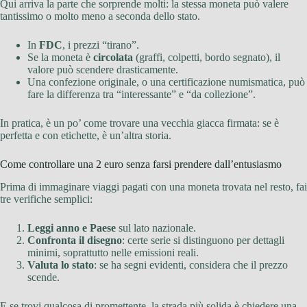
Qui arriva la parte che sorprende molti: la stessa moneta può valere
tantissimo o molto meno a seconda dello stato.
In
FDC
, i prezzi “tirano”.
Se la moneta è
circolata
(graffi, colpetti, bordo segnato), il
valore può scendere drasticamente.
Una confezione originale, o una certificazione numismatica, può
fare la differenza tra “interessante” e “da collezione”.
In pratica, è un po’ come trovare una vecchia giacca firmata: se è
perfetta e con etichette, è un’altra storia.
Come controllare una 2 euro senza farsi prendere dall’entusiasmo
Prima di immaginare viaggi pagati con una moneta trovata nel resto, fai
tre verifiche semplici:
Leggi anno e Paese
sul lato nazionale.
Confronta il disegno
: certe serie si distinguono per dettagli
minimi, soprattutto nelle emissioni reali.
Valuta lo stato
: se ha segni evidenti, considera che il prezzo
scende.
E se trovi qualcosa di promettente, la strada più solida è chiedere una