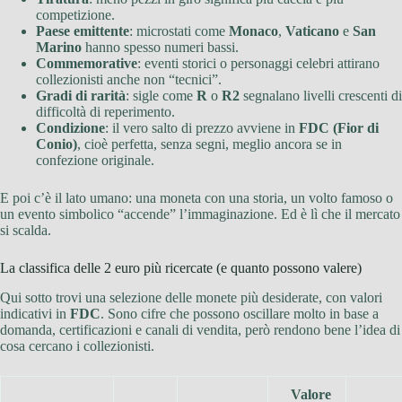
competizione.
Paese emittente
: microstati come
Monaco
,
Vaticano
e
San
Marino
hanno spesso numeri bassi.
Commemorative
: eventi storici o personaggi celebri attirano
collezionisti anche non “tecnici”.
Gradi di rarità
: sigle come
R
o
R2
segnalano livelli crescenti di
difficoltà di reperimento.
Condizione
: il vero salto di prezzo avviene in
FDC (Fior di
Conio)
, cioè perfetta, senza segni, meglio ancora se in
confezione originale.
E poi c’è il lato umano: una moneta con una storia, un volto famoso o
un evento simbolico “accende” l’immaginazione. Ed è lì che il mercato
si scalda.
La classifica delle 2 euro più ricercate (e quanto possono valere)
Qui sotto trovi una selezione delle monete più desiderate, con valori
indicativi in
FDC
. Sono cifre che possono oscillare molto in base a
domanda, certificazioni e canali di vendita, però rendono bene l’idea di
cosa cercano i collezionisti.
Valore