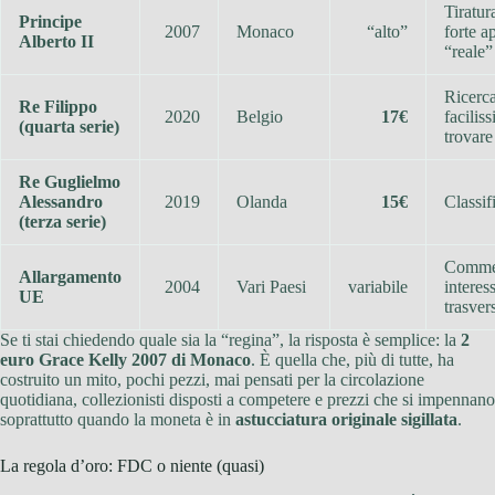
Tiratur
Principe
2007
Monaco
“alto”
forte a
Alberto II
“reale”
Ricerca
Re Filippo
2020
Belgio
17€
facilis
(quarta serie)
trovare
Re Guglielmo
Alessandro
2019
Olanda
15€
Classif
(terza serie)
Comme
Allargamento
2004
Vari Paesi
variabile
interes
UE
trasver
Se ti stai chiedendo quale sia la “regina”, la risposta è semplice: la
2
euro Grace Kelly 2007 di Monaco
. È quella che, più di tutte, ha
costruito un mito, pochi pezzi, mai pensati per la circolazione
quotidiana, collezionisti disposti a competere e prezzi che si impennano
soprattutto quando la moneta è in
astucciatura originale sigillata
.
La regola d’oro: FDC o niente (quasi)