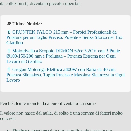
da collezionisti, diventano piccole superstar.
🔎 Ultime Notizie:
📄 GRÜNTEK FALCO 215 mm – Forbici Professionali da
Potatura per un Taglio Preciso, Potente e Senza Sforzo nel Tuo
Giardino
📄 Mototrivella a Scoppio DEMON 62cc 5,2CV con 3 Punte
Ø100/150/200 mm e Prolunga – Potenza Estrema per Ogni
Lavoro in Giardino
📄 Oregon Motosega Elettrica 2400W con Barra da 40 cm:
Potenza Silenziosa, Taglio Preciso e Massima Sicurezza in Ogni
Lavoro
Perché alcune monete da 2 euro diventano rarissime
Il valore non nasce dal nulla, di solito è una somma di fattori molto
concreti:
Tiratura
: meno pezzi in giro significa più caccia e più