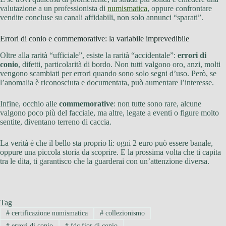
valutazione a un professionista di
numismatica
, oppure confrontare
vendite concluse su canali affidabili, non solo annunci “sparati”.
Errori di conio e commemorative: la variabile imprevedibile
Oltre alla rarità “ufficiale”, esiste la rarità “accidentale”:
errori di
conio
, difetti, particolarità di bordo. Non tutti valgono oro, anzi, molti
vengono scambiati per errori quando sono solo segni d’uso. Però, se
l’anomalia è riconosciuta e documentata, può aumentare l’interesse.
Infine, occhio alle
commemorative
: non tutte sono rare, alcune
valgono poco più del facciale, ma altre, legate a eventi o figure molto
sentite, diventano terreno di caccia.
La verità è che il bello sta proprio lì: ogni 2 euro può essere banale,
oppure una piccola storia da scoprire. E la prossima volta che ti capita
tra le dita, ti garantisco che la guarderai con un’attenzione diversa.
Tag
#
certificazione numismatica
#
collezionismo
#
errori di conio
#
fdc fior di conio