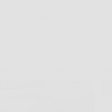
andarsene? La puzza persistente di urina in WC o
voglia
bagno ha questo potere: ti fa…
basta
Redazione Ottiero Notitizie
16 Febbraio 2026
Consigli e Trucchi per la casa
Il foglio di alluminio e il sale vi aiuteranno a
Fughe 
risolvere un problema che tutti abbiamo
metodo