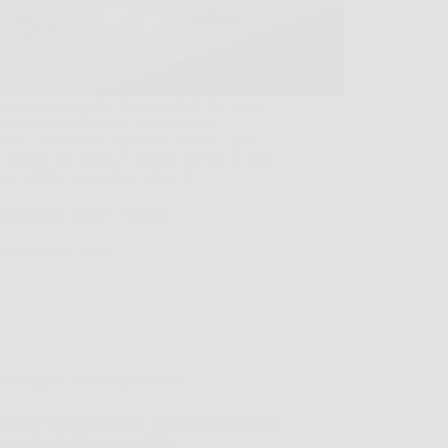
 momento preciso in cui capisci che non è
un rumore della casa”: una scatola
hiata, una traccia di polvere smossa, quel
o rapido che sparisce appena accendi la luce.
 e soffitta, con il loro odore di…
Redazione Ottiero Notitizie
16 Febbraio 2026
Consigli e Trucchi per la casa
ana gli scarafaggi dalla cucina usando questo
o naturale: funziona subito