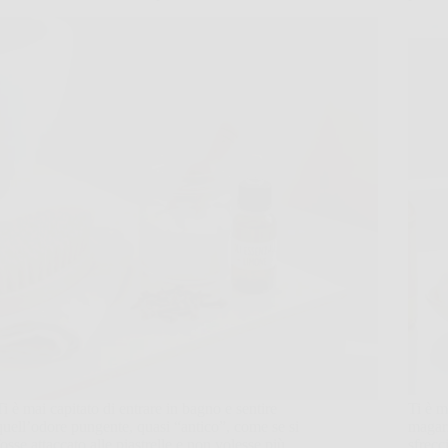
Ti è mai capitato di entrare in bagno e sentire
Ti è m
quell’odore pungente, quasi “antico”, come se si
magari
fosse attaccato alle piastrelle e non volesse più
sfrecc