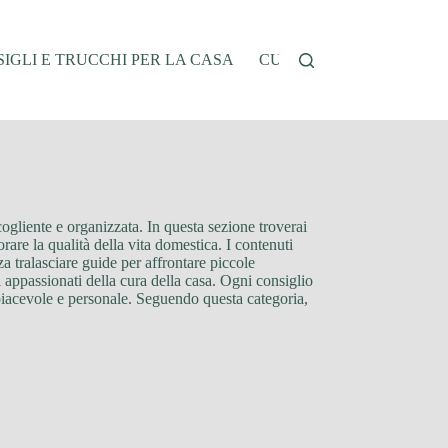
IGLI E TRUCCHI PER LA CASA
CUCINA E RICETTE
G
cogliente e organizzata. In questa sezione troverai
orare la qualità della vita domestica. I contenuti
za tralasciare guide per affrontare piccole
li appassionati della cura della casa. Ogni consiglio
o piacevole e personale. Seguendo questa categoria,