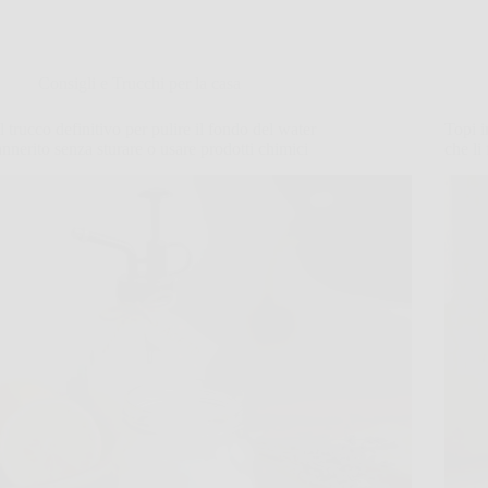
Consigli e Trucchi per la casa
Il trucco definitivo per pulire il fondo del water
Topi i
annerito senza sturare o usare prodotti chimici
che li