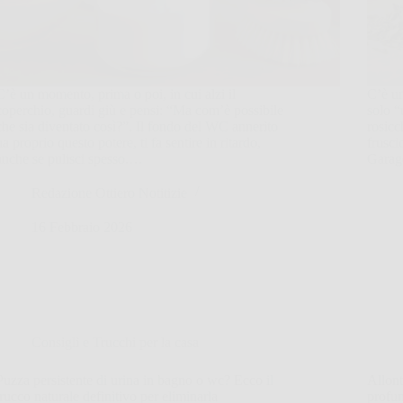
C’è un momento, prima o poi, in cui alzi il
C’è un
coperchio, guardi giù e pensi: “Ma com’è possibile
solo “
che sia diventato così?”. Il fondo del WC annerito
rosicc
ha proprio questo potere, ti fa sentire in ritardo,
frusci
anche se pulisci spesso.…
Garage
Redazione Ottiero Notitizie
16 Febbraio 2026
Consigli e Trucchi per la casa
Puzza persistente di urina in bagno o wc? Ecco il
Allont
trucco naturale definitivo per eliminarla
profum