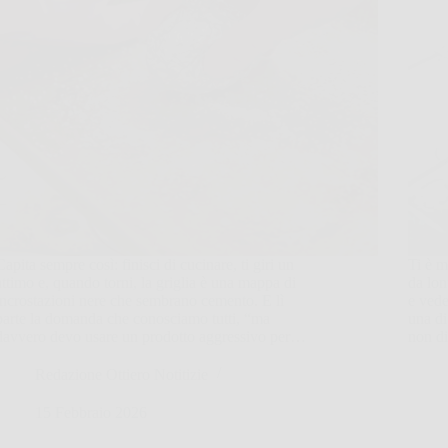
Capita sempre così: finisci di cucinare, ti giri un
Ti è m
attimo e, quando torni, la griglia è una mappa di
da lon
incrostazioni nere che sembrano cemento. E lì
e vede
parte la domanda che conosciamo tutti, “ma
una di
davvero devo usare un prodotto aggressivo per…
non d
Redazione Ottiero Notitizie
15 Febbraio 2026