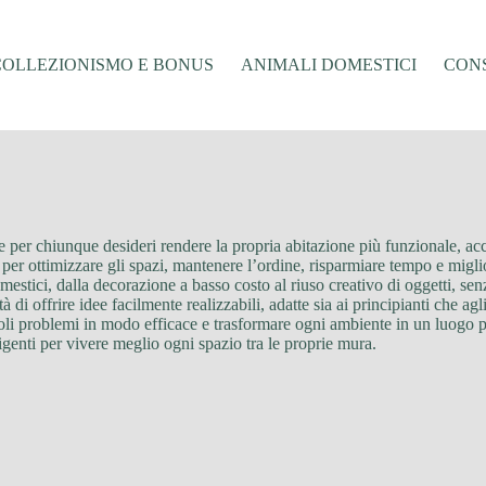
COLLEZIONISMO E BONUS
ANIMALI DOMESTICI
CONS
le per chiunque desideri rendere la propria abitazione più funzionale, ac
ti per ottimizzare gli spazi, mantenere l’ordine, risparmiare tempo e migli
omestici, dalla decorazione a basso costo al riuso creativo di oggetti, sen
à di offrire idee facilmente realizzabili, adatte sia ai principianti che ag
 piccoli problemi in modo efficace e trasformare ogni ambiente in un luog
ligenti per vivere meglio ogni spazio tra le proprie mura.