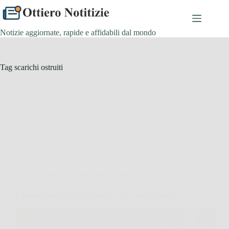
Salta
al
contenuto
Notizie aggiornate, rapide e affidabili dal mondo
Tag
scarichi ostruiti
Consigli e Trucchi per la casa
Il metodo del lievito di birra per gli scarichi ostruiti