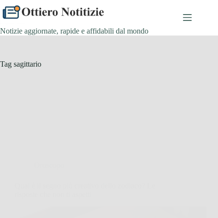
Salta
al
contenuto
Notizie aggiornate, rapide e affidabili dal mondo
Tag
sagittario
Oroscopo
Qual è il segno più creativo dello zodiaco? Le
risposte che non ti aspetti