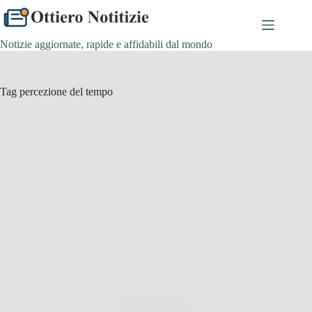
Salta
al
contenuto
Notizie aggiornate, rapide e affidabili dal mondo
Tag
percezione del tempo
Oroscopo
I segni più puntuali e quelli sempre in ritardo: chi
rispetta davvero gli orari