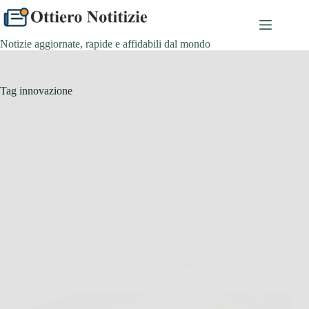
Salta
al
contenuto
Notizie aggiornate, rapide e affidabili dal mondo
Tag
innovazione
Oroscopo
Qual è il segno più creativo dello zodiaco? Le
risposte che non ti aspetti