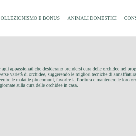
COLLEZIONISMO E BONUS
ANIMALI DOMESTICI
CONS
te agli appassionati che desiderano prendersi cura delle orchidee nei prop
erse varietà di orchidee, suggerendo le migliori tecniche di annaffiatur
venire le malattie più comuni, favorire la fioritura e mantenere le loro or
iornate sulla cura delle orchidee in casa.