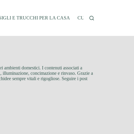
IGLI E TRUCCHI PER LA CASA
CUCINA E RICETTE
G
ri ambienti domestici. I contenuti associati a
a, illuminazione, concimazione e rinvaso. Grazie a
chidee sempre vitali e rigogliose. Seguire i post