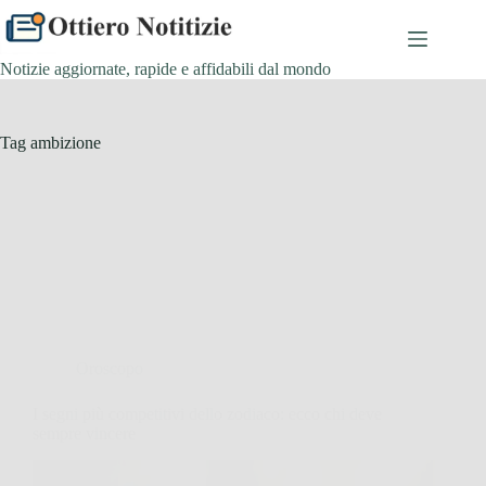
Salta
al
contenuto
Notizie aggiornate, rapide e affidabili dal mondo
Tag
ambizione
Oroscopo
I segni più competitivi dello zodiaco: ecco chi deve
sempre vincere