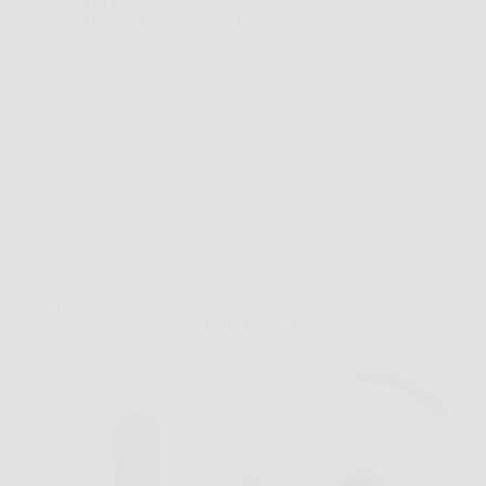
macchia in cucina. In una situazione così,
ECOVACS X11 OMNICYCLONE si presenta
come una soluzione concreta per chi vuole un robot
aspirapolvere…
Redazione Ottiero Notitizie
17 Marzo 2026
Offerte
Apple AirPods 4 Wireless con Cancellazione Attiva
del Rumore, Audio Adattivo e Spaziale
Personalizzato, Custodia USB-C con Ricarica
Wireless