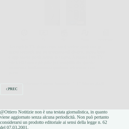
Accendi la TV dopo cena, vuoi vedere qualcosa in
pochi secondi, ma tra telecomandi diversi, menu lenti
e app sparse perdi subito la voglia. Amazon Fire TV
Stick HD nasce proprio per semplificare questo
momento, trasformando qualsiasi televisore con
porta…
Redazione Ottiero Notitizie
17 Marzo 2026
PREC
@Ottiero Notitizie non è una testata giornalistica, in quanto
viene aggiornato senza alcuna periodicità. Non può pertanto
considerarsi un prodotto editoriale ai sensi della legge n. 62
del 07.03.2001.